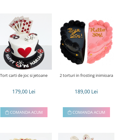
Tort carti de joc si jetoane
2 torturi in frosting inimioara
179,00 Lei
189,00 Lei
COMANDA ACUM
COMANDA ACUM