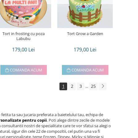
Tort in frosting cu poza
Tort Grow a Garden
Labubu
179,00 Lei
179,00 Lei
COMANDA ACUM
COMANDA ACUM
1
2
3
25
...
 fetita ta sau jucaria preferata a baietelului tau, echipa de
rsonalizate pentru copii
. Poti alege dintre zecile de modele
nsultantii nostri de specialitate care te vor sfatui sa alegi o
ural, sigur din cele 22 de compozitii, cel putin una va fi
turi personalizate, teme Frozen, Disney, Micky si Minnie si