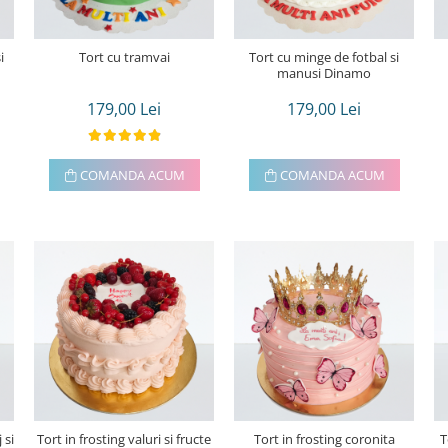
i
Tort cu tramvai
Tort cu minge de fotbal si
manusi Dinamo
179,00 Lei
179,00 Lei
COMANDA ACUM
COMANDA ACUM
 si
Tort in frosting valuri si fructe
Tort in frosting coronita
T