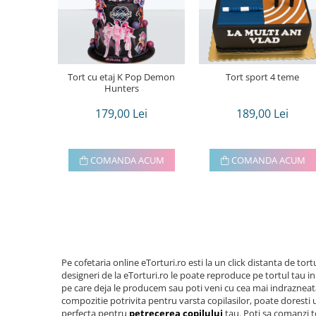
Tort cu etaj K Pop Demon
Tort sport 4 teme
Hunters
179,00 Lei
189,00 Lei
COMANDA ACUM
COMANDA ACUM
Pe cofetaria online eTorturi.ro esti la un click distanta de tor
designeri de la eTorturi.ro le poate reproduce pe tortul tau i
pe care deja le producem sau poti veni cu cea mai indrazneata 
compozitie potrivita pentru varsta copilasilor, poate doresti un
perfecta pentru
petrecerea copilului
tau. Poti sa comanzi t