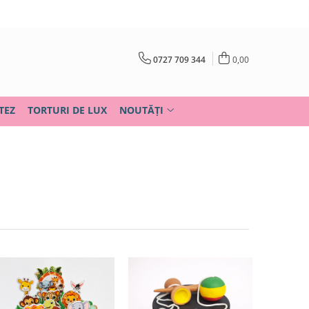
0727 709 344
0,00
TEZ
TORTURI DE LUX
NOUTĂȚI