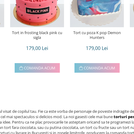
Tort in frosting black pink cu
Tort cu poza K pop Demon
sigla
Hunters
179,00 Lei
179,00 Lei
COMANDA ACUM
COMANDA ACUM
tul visat de copilul tau. Fie ca este vorba de personaje de poveste indragite de
n cel mai spectaculos si delicios mod. La noi gasesti cele mai bune
torturi pe
idee. Pentru ca ne plac provocarile te asteptam oricand sa te programezi la co
 tort fara ciocolata, sau cu putina ciocolata, un tort cu fructe sau un tort nat
orturi cu livrare in Bucuresti si in zonele limitrofe, producem la comanda tor