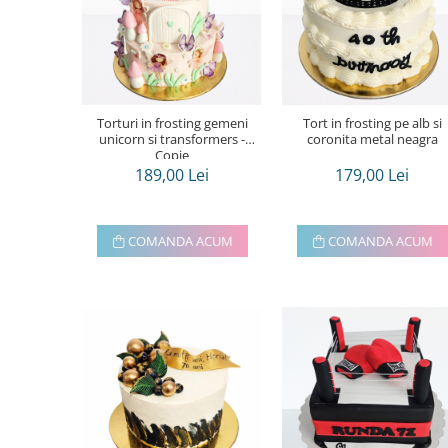
Torturi in frosting- crema pentru
baieti
Torturi cu flori
Tortulețe 1.7 kg - 2 kg
Torturi in frosting gemeni
Tort in frosting pe alb si
unicorn si transformers -
coronita metal neagra
Copie
189,00 Lei
179,00 Lei
COMANDA ACUM
COMANDA ACUM