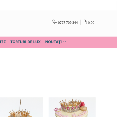
0727 709 344
0,00
TEZ
TORTURI DE LUX
NOUTĂȚI