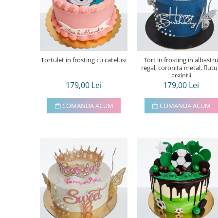
Torturi in frosting- crema pentru
baieti
Torturi cu flori
Tortulețe 1.7 kg - 2 kg
Tortulet in frosting cu catelusi
Tort in frosting in albastr
regal, coronita metal, flutu
argintii
179,00 Lei
179,00 Lei
COMANDA ACUM
COMANDA ACUM