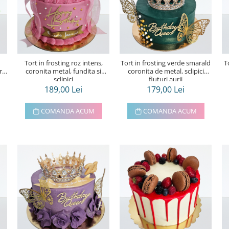
u
Tort in frosting roz intens,
Tort in frosting verde smarald
T
ri
coronita metal, fundita si
coronita de metal, sclipici
sclipici
fluturi aurii
189,00 Lei
179,00 Lei
COMANDA ACUM
COMANDA ACUM