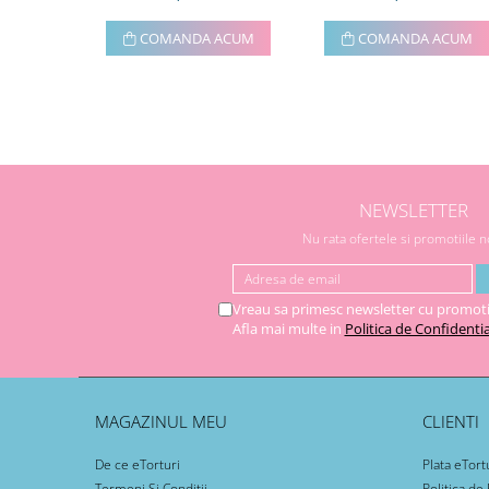
COMANDA ACUM
COMANDA ACUM
NEWSLETTER
Nu rata ofertele si promotiile 
Vreau sa primesc newsletter cu promoti
Afla mai multe in
Politica de Confidentia
MAGAZINUL MEU
CLIENTI
De ce eTorturi
Plata eTort
Termeni Si Conditii
Politica de