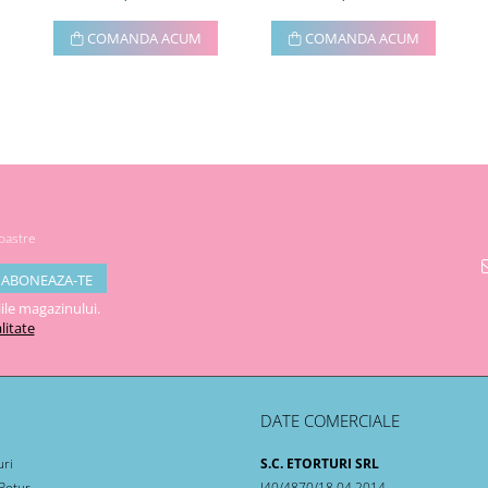
COMANDA ACUM
COMANDA ACUM
noastre
ile magazinului.
litate
DATE COMERCIALE
uri
S.C. ETORTURI SRL
 Retur
J40/4870/18.04.2014