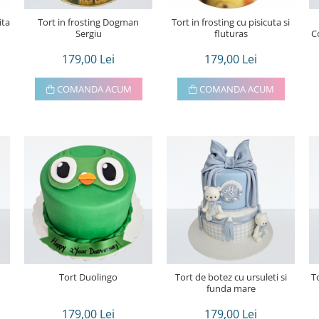
ita
Tort in frosting Dogman
Tort in frosting cu pisicuta si
Sergiu
fluturas
C
179,00 Lei
179,00 Lei
COMANDA ACUM
COMANDA ACUM
Tort Duolingo
Tort de botez cu ursuleti si
T
funda mare
179,00 Lei
179,00 Lei