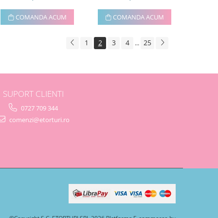
COMANDA ACUM
COMANDA ACUM
1
2
3
4
25
...
SUPORT CLIENTI
0727 709 344
comenzi@etorturi.ro