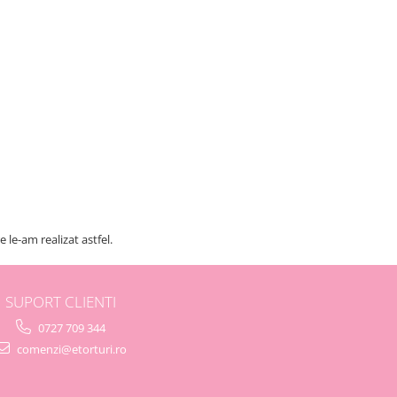
 le-am realizat astfel.
SUPORT CLIENTI
0727 709 344
comenzi@etorturi.ro