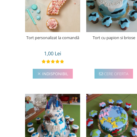
Torturi in frosting- crema pentru
baieti
Torturi cu flori
Tortulețe 1.7 kg - 2 kg
Tort personalizat la comandă
Tort cu papion si briose
1,00 Lei
INDISPONIBIL
CERE OFERTA