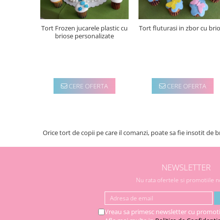
Tort Frozen jucarele plastic cu
Tort fluturasi in zbor cu bri
briose personalizate
CERE OFERTA
CERE OFERTA
Orice tort de copii pe care il comanzi, poate sa fie insotit de 
NEWSLETTER
Nu rata ofertele si promotiile 
Vreau sa primesc newsletter cu promoti