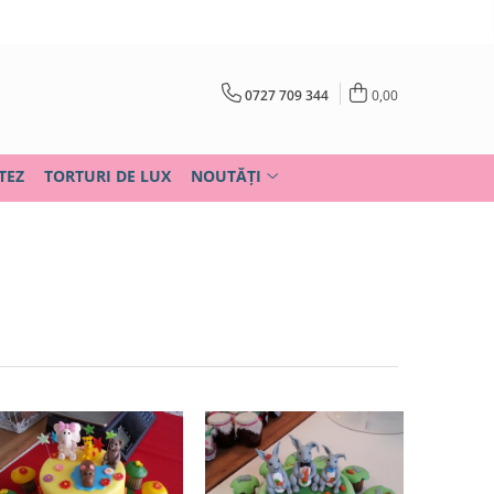
0727 709 344
0,00
TEZ
TORTURI DE LUX
NOUTĂȚI