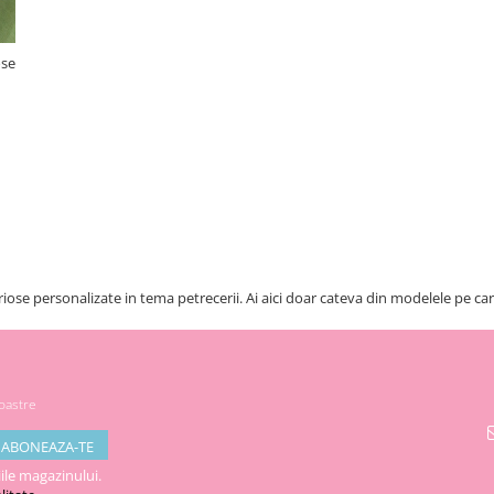
ose
briose personalizate in tema petrecerii. Ai aici doar cateva din modelele pe care
noastre
ile magazinului.