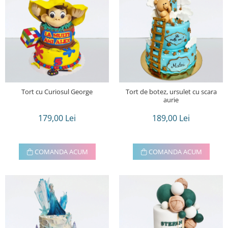
Tort cu Curiosul George
Tort de botez, ursulet cu scara
aurie
179,00 Lei
189,00 Lei
COMANDA ACUM
COMANDA ACUM