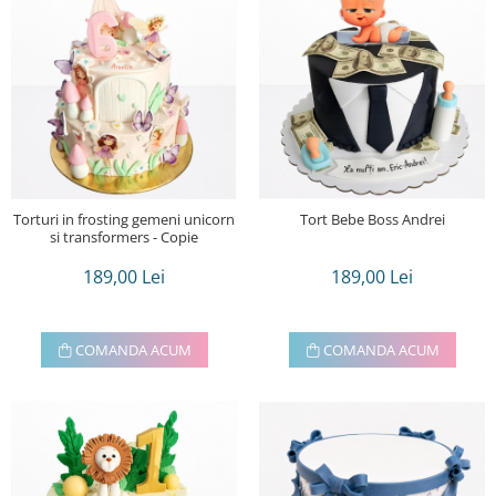
Torturi in frosting- crema pentru
baieti
Torturi cu flori
Tortulețe 1.7 kg - 2 kg
Torturi in frosting gemeni unicorn
Tort Bebe Boss Andrei
si transformers - Copie
189,00 Lei
189,00 Lei
COMANDA ACUM
COMANDA ACUM