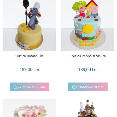
Tort cu Ratatouille
Tort cu Peppa si casuta
189,00 Lei
189,00 Lei
COMANDA ACUM
COMANDA ACUM