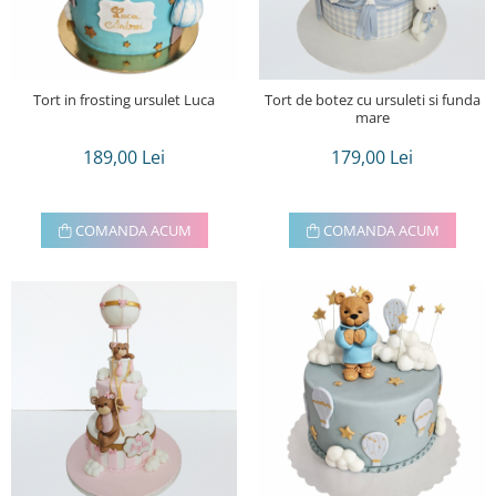
Tort in frosting ursulet Luca
Tort de botez cu ursuleti si funda
mare
189,00 Lei
179,00 Lei
COMANDA ACUM
COMANDA ACUM