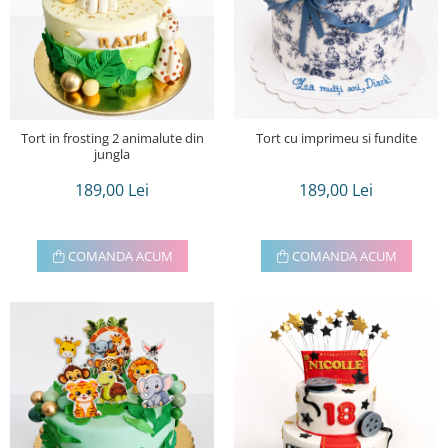
Tort in frosting 2 animalute din
Tort cu imprimeu si fundite
jungla
189,00 Lei
189,00 Lei
COMANDA ACUM
COMANDA ACUM