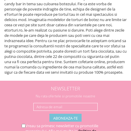
candy bar in tema sau culoarea botezului. Fie ca este vorba de
personaje de poveste indragite de tine, echipa de designeri de la
eTorturi le poate reproduce pe tortul tau in cel mai spectaculos si
delicios mod. Imaginatia modelelor de torturi de botez nu are limite iar
ceea ce vezi pe site sunt doar cateva din variantele pe care noi,
etorturi.ro, le-am realizat cu pasiune si daruire. Poti alege dintre zecile
de modele pe care deja le producem sau poti veni cu cea mai
indrazneata idee. Pentru ca ne plac provocarile te asteptam oricand sa
te programezi la consultantii nostri de specialitate care te vor sfatui sa
alegi o compozitie potrivita, poate doresti un tort fara ciocolata, sau cu
putina ciocolata, dintre cele 22 de compozitii cu siguranta cel putin
una va fi cea perfecta pentru tine. Suntem cofetarie online, producem
numai la comanda cu ingrediente de cea mai buna calitate, astfel esti
sigur ca de fiecare data vei servi invitatii cu produse 100% proaspete.
NEWSLETTER
Nu rata ofertele si promotiile noastre
Vreau sa primesc newsletter cu promotiile