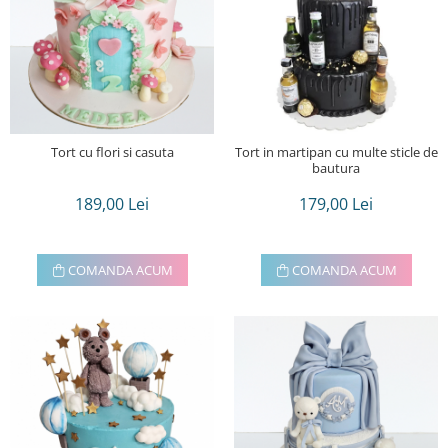
Tort cu flori si casuta
Tort in martipan cu multe sticle de
bautura
189,00 Lei
179,00 Lei
COMANDA ACUM
COMANDA ACUM