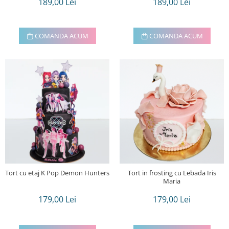
189,00 Lei
189,00 Lei
COMANDA ACUM
COMANDA ACUM
Tort cu etaj K Pop Demon Hunters
Tort in frosting cu Lebada Iris
Maria
179,00 Lei
179,00 Lei