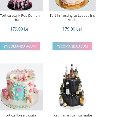
Tort cu etaj K Pop Demon
Tort in frosting cu Lebada Iris
Hunters
Maria
179,00 Lei
179,00 Lei
COMANDA ACUM
COMANDA ACUM
Tort cu flori si casuta
Tort in martipan cu multe