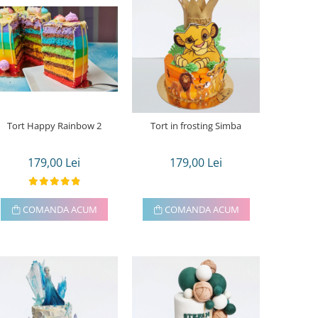
Tort Happy Rainbow 2
Tort in frosting Simba
179,00 Lei
179,00 Lei
COMANDA ACUM
COMANDA ACUM