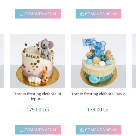
COMANDA ACUM
COMANDA ACUM
Tort in frosting elefantel si
Tort in frosting elefantel David
iepuras
179,00 Lei
179,00 Lei
COMANDA ACUM
COMANDA ACUM