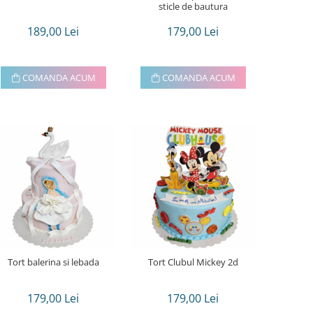
sticle de bautura
189,00 Lei
179,00 Lei
COMANDA ACUM
COMANDA ACUM
Tort balerina si lebada
Tort Clubul Mickey 2d
179,00 Lei
179,00 Lei