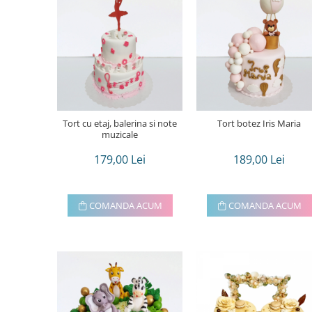
Tort cu etaj, balerina si note
Tort botez Iris Maria
muzicale
179,00 Lei
189,00 Lei
COMANDA ACUM
COMANDA ACUM