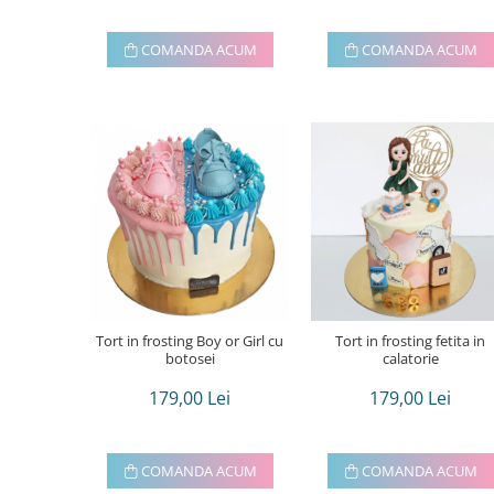
COMANDA ACUM
COMANDA ACUM
Tort in frosting Boy or Girl cu
Tort in frosting fetita in
botosei
calatorie
179,00 Lei
179,00 Lei
COMANDA ACUM
COMANDA ACUM