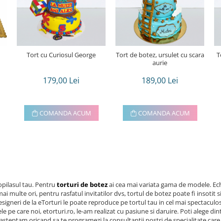
Tort cu Curiosul George
Tort de botez, ursulet cu scara
T
aurie
179,00 Lei
189,00 Lei
COMANDA ACUM
COMANDA ACUM
copilasul tau. Pentru
torturi de botez
ai cea mai variata gama de modele. Ech
ai multe ori, pentru rasfatul invitatilor dvs, tortul de botez poate fi insotit
signeri de la eTorturi le poate reproduce pe tortul tau in cel mai spectaculo
ele pe care noi, etorturi.ro, le-am realizat cu pasiune si daruire. Poti alege 
asteptam oricand sa te programezi la consultantii nostri de specialitate care 