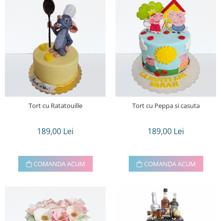
Tort cu Ratatouille
Tort cu Peppa si casuta
189,00 Lei
189,00 Lei
COMANDA ACUM
COMANDA ACUM