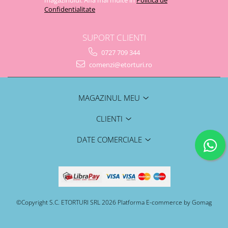
magazinului. Afla mai multe in
Politica de
Confidentialitate
SUPORT CLIENTI
0727 709 344
comenzi@etorturi.ro
MAGAZINUL MEU
CLIENTI
DATE COMERCIALE
©Copyright S.C. ETORTURI SRL 2026
Platforma E-commerce by Gomag