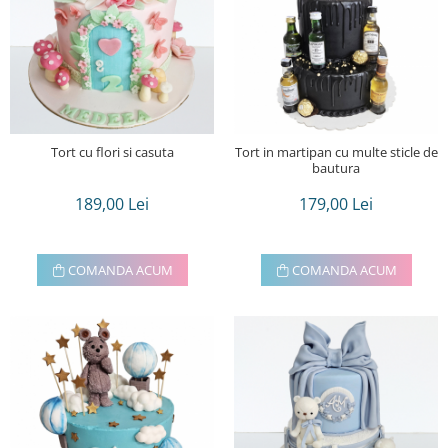
Tort cu flori si casuta
Tort in martipan cu multe sticle de
bautura
189,00 Lei
179,00 Lei
COMANDA ACUM
COMANDA ACUM