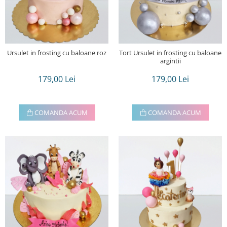
Ursulet in frosting cu baloane roz
Tort Ursulet in frosting cu baloane
argintii
179,00 Lei
179,00 Lei
COMANDA ACUM
COMANDA ACUM