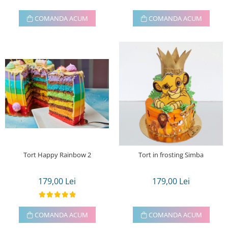
COMANDA ACUM
COMANDA ACUM
Tort Happy Rainbow 2
Tort in frosting Simba
179,00 Lei
179,00 Lei
COMANDA ACUM
COMANDA ACUM