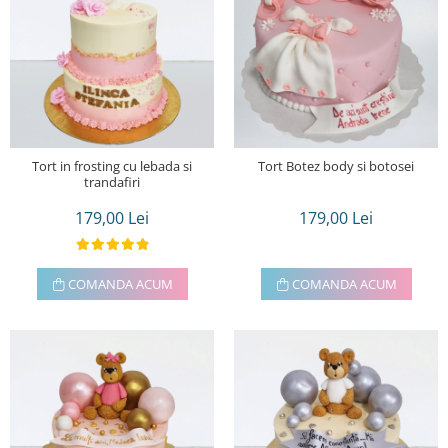
Tort in frosting cu lebada si
Tort Botez body si botosei
trandafiri
179,00 Lei
179,00 Lei
COMANDA ACUM
COMANDA ACUM