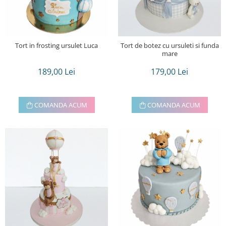
Tort in frosting ursulet Luca
Tort de botez cu ursuleti si funda
mare
189,00 Lei
179,00 Lei
COMANDA ACUM
COMANDA ACUM