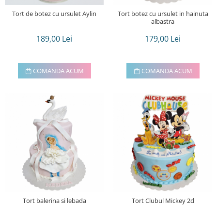
Tort de botez cu ursulet Aylin
Tort botez cu ursulet in hainuta
albastra
189,00 Lei
179,00 Lei
COMANDA ACUM
COMANDA ACUM
Tort balerina si lebada
Tort Clubul Mickey 2d