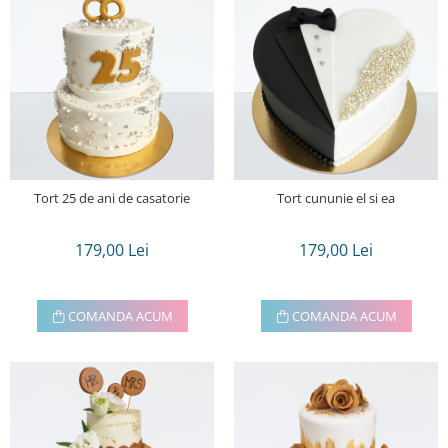
Torturi in frosting- crema pentru
baieti
Torturi cu flori
Tortulețe 1.7 kg - 2 kg
Tort 25 de ani de casatorie
Tort cununie el si ea
179,00 Lei
179,00 Lei
COMANDA ACUM
COMANDA ACUM