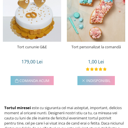
Tort cununie G&E
Tort personalizat la comandă
179,00 Lei
1,00 Lei
COMANDA ACUM
INDISPONIBIL
Tortul miresei
este cu siguranta cel mai asteptat, important, delicios
moment al oricarei nunti. Designerii nostri stiu ca tu, ca mireasa vei
cauta cu luni de zile inainte de fericitul eveniment tortul potrivit
pentru tine, cel pe care l-ai visat inca de cand erai o fetita. Daca niciunul