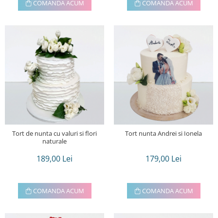
COMANDA ACUM
COMANDA ACUM
Tort de nunta cu valuri si flori
Tort nunta Andrei si Ionela
naturale
189,00 Lei
179,00 Lei
COMANDA ACUM
COMANDA ACUM