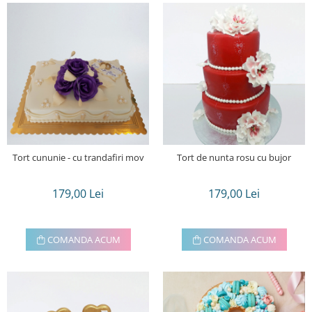
Tort cununie - cu trandafiri mov
Tort de nunta rosu cu bujor
179,00 Lei
179,00 Lei
COMANDA ACUM
COMANDA ACUM