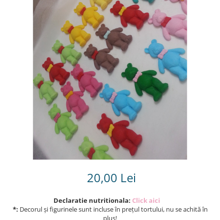
Torturi in frosting- crema pentru
baieti
Torturi cu flori
Tortulețe 1.7 kg - 2 kg
20,00 Lei
Declaratie nutritionala:
Click aici
*:
Decorul și figurinele sunt incluse în prețul tortului, nu se achită în
plus!