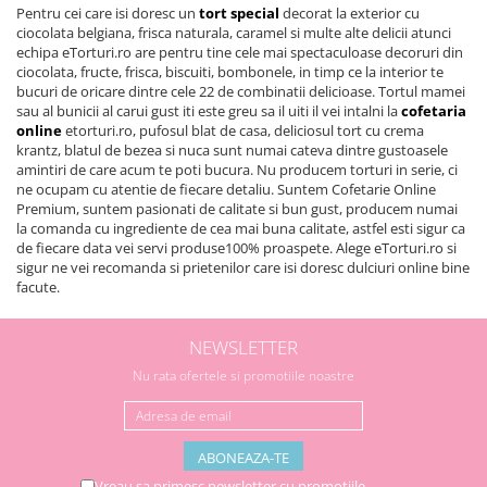
Pentru cei care isi doresc un
tort special
decorat la exterior cu
ciocolata belgiana, frisca naturala, caramel si multe alte delicii atunci
echipa eTorturi.ro are pentru tine cele mai spectaculoase decoruri din
ciocolata, fructe, frisca, biscuiti, bombonele, in timp ce la interior te
bucuri de oricare dintre cele 22 de combinatii delicioase. Tortul mamei
sau al bunicii al carui gust iti este greu sa il uiti il vei intalni la
cofetaria
online
etorturi.ro, pufosul blat de casa, deliciosul tort cu crema
krantz, blatul de bezea si nuca sunt numai cateva dintre gustoasele
amintiri de care acum te poti bucura. Nu producem torturi in serie, ci
ne ocupam cu atentie de fiecare detaliu. Suntem Cofetarie Online
Premium, suntem pasionati de calitate si bun gust, producem numai
la comanda cu ingrediente de cea mai buna calitate, astfel esti sigur ca
de fiecare data vei servi produse100% proaspete. Alege eTorturi.ro si
sigur ne vei recomanda si prietenilor care isi doresc dulciuri online bine
facute.
NEWSLETTER
Nu rata ofertele si promotiile noastre
Vreau sa primesc newsletter cu promotiile