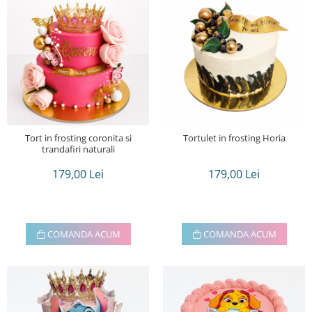
Torturi in frosting- crema pentru
baieti
Torturi cu flori
Tortulețe 1.7 kg - 2 kg
Tortulet in frosting Horia
Tort in frosting coronita si
trandafiri naturali
179,00 Lei
179,00 Lei
COMANDA ACUM
COMANDA ACUM