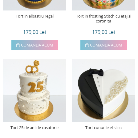
Tort in albastru regal
Tort in frosting Stitch cu etaj si
coronita
179,00 Lei
179,00 Lei
COMANDA ACUM
COMANDA ACUM
Tort 25 de ani de casatorie
Tort cununie el si ea