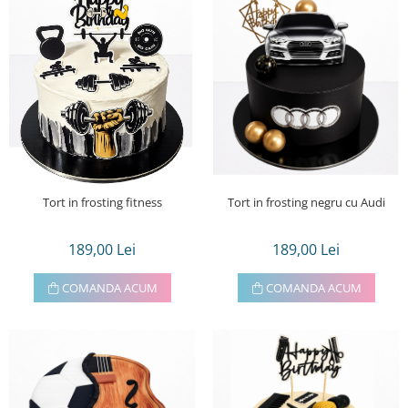
Torturi in frosting- crema pentru
baieti
Torturi cu flori
Tortulețe 1.7 kg - 2 kg
Tort in frosting fitness
Tort in frosting negru cu Audi
189,00 Lei
189,00 Lei
COMANDA ACUM
COMANDA ACUM