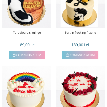
Tort in frosting frizerie
Tort vioara si minge
189,00 Lei
189,00 Lei
COMANDA ACUM
COMANDA ACUM