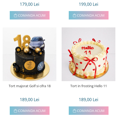
179,00 Lei
199,00 Lei
COMANDA ACUM
COMANDA ACUM
Tort majorat Golf si cifra 18
Tort in frosting Hello 11
189,00 Lei
189,00 Lei
COMANDA ACUM
COMANDA ACUM