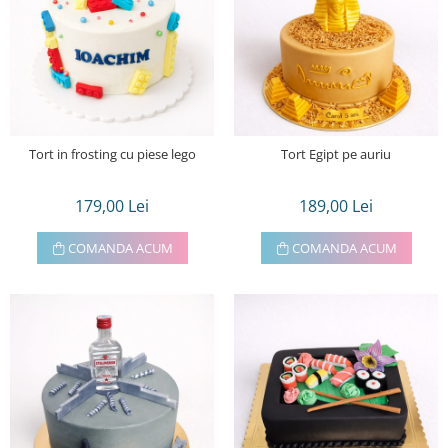
Tort in frosting cu piese lego
Tort Egipt pe auriu
179,00 Lei
189,00 Lei
COMANDA ACUM
COMANDA ACUM