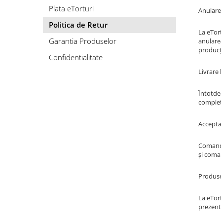
Plata eTorturi
Anulare
Torturi in frosting- crema pentru
baieti
Politica de Retur
La eTort
Torturi cu flori
Garantia Produselor
anulare
Tortulețe 1.7 kg - 2 kg
producț
Confidentialitate
Livrare
Întotdea
complet
Accepta
Comanda
și coman
Produse
La eTort
prezenta