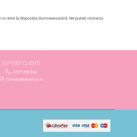
ri.ro este la dispoziția dumneavoastră. Ne puteți contacta
SUPORT CLIENTI
0727 709 344
comenzi@etorturi.ro