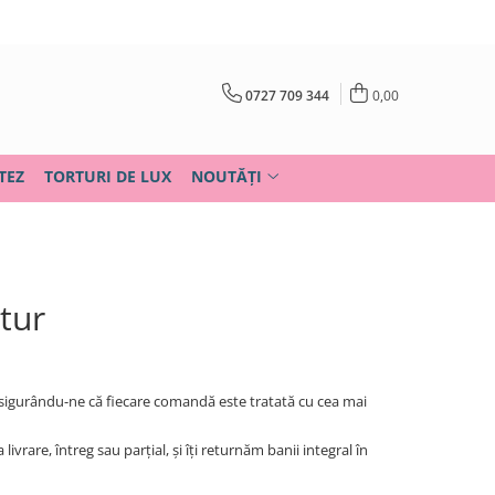
0727 709 344
0,00
TEZ
TORTURI DE LUX
NOUTĂȚI
etur
 asigurându-ne că fiecare comandă este tratată cu cea mai
ivrare, întreg sau parțial, și îți returnăm banii integral în