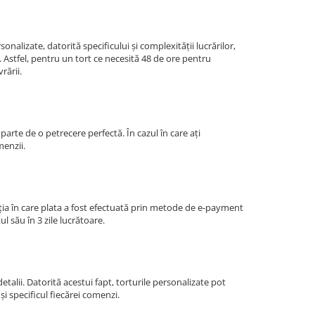
nalizate, datorită specificului și complexității lucrărilor,
 Astfel, pentru un tort ce necesită 48 de ore pentru
rării.
parte de o petrecere perfectă. În cazul în care ați
menzii.
ția în care plata a fost efectuată prin metode de e-payment
l său în 3 zile lucrătoare.
etalii. Datorită acestui fapt, torturile personalizate pot
și specificul fiecărei comenzi.