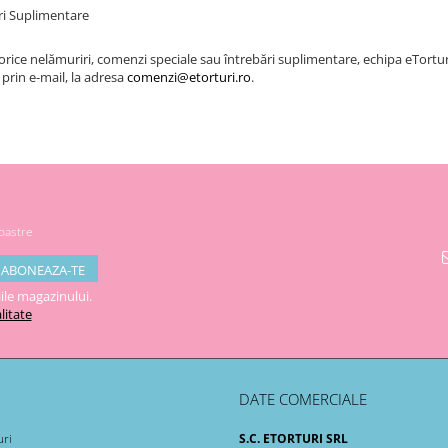
ri Suplimentare
orice nelămuriri, comenzi speciale sau întrebări suplimentare, echipa eTortu
 prin e-mail, la adresa
comenzi@etorturi.ro
.
noastre
ile magazinului.
litate
DATE COMERCIALE
uri
S.C. ETORTURI SRL