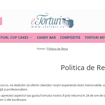
ITURI, CUP CAKES
CANDY BAR
COMPOZITIE
TORTURI BO
Home /
Politica de Retur
Politica de R
turi.ro, ne dedicăm să oferim clienților noștri experiențe dulci memorabile,
jă și profesionalism.
apreciezi aspectul sau gustul tortului nostru îl poți returna în 24 de ore de la l
 2 zile lucrătoare.