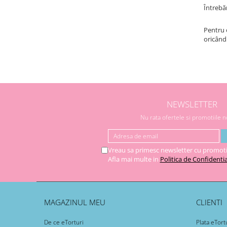
Întrebă
Pentru 
oricând
NEWSLETTER
Nu rata ofertele si promotiile 
Vreau sa primesc newsletter cu promoti
Afla mai multe in
Politica de Confidentia
MAGAZINUL MEU
CLIENTI
De ce eTorturi
Plata eTort