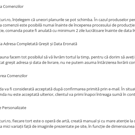
a Comenzilor
uri.ro, înțelegem că uneori planurile se pot schimba. În cazul produselor perso
a comenzii este posibilă numai înainte de începerea procesului de producție.
ie, comanda poate fi anulată cu minimum 2 zile lucrătoare înainte de data liv
 la Adresa Completată Greșit și Data Eronată
una facem tot posibilul să vă livrăm tortul la timp, pentru că dorim să aveți 
at greșit adresa și data de livrare, nu ne putem asuma întârzierea livrării co
rea Comenzilor
 va fi considerată acceptată după confirmarea primită prin e-mail. În situa
da nu este acceptată ulterior, clientul va primi înapoi întreaga sumă în contu
 Personalizate
uri.ro, fiecare tort este o operă de artă, creată manual și cu mare atenție la d
 mici variații față de imaginile prezentate pe site, în funcție de dimensiunea 