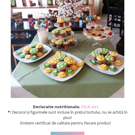
Torturi in frosting- crema pentru
baieti
Torturi cu flori
Tortulețe 1.7 kg - 2 kg
Declaratie nutritionala:
Click aici
*:
Decorul și figurinele sunt incluse în prețul tortului, nu se achită în
plus!
Emitem certificat de calitate pentru fiecare produs!