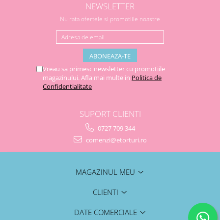
NEWSLETTER
Nu rata ofertele si promotiile noastre
Vreau sa primesc newsletter cu promotiile
magazinului. Afla mai multe in
Politica de
Confidentialitate
SUPORT CLIENTI
0727 709 344
comenzi@etorturi.ro
MAGAZINUL MEU
CLIENTI
DATE COMERCIALE