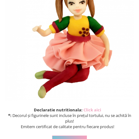
Torturi in frosting- crema pentru
baieti
Torturi cu flori
Tortulețe 1.7 kg - 2 kg
Declaratie nutritionala:
Click aici
*:
Decorul și figurinele sunt incluse în prețul tortului, nu se achită în
plus!
Emitem certificat de calitate pentru fiecare produs!