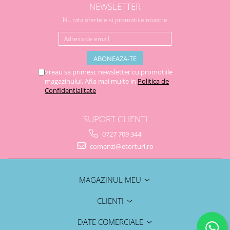
NEWSLETTER
Nu rata ofertele si promotiile noastre
Vreau sa primesc newsletter cu promotiile
magazinului. Afla mai multe in
Politica de
Confidentialitate
SUPORT CLIENTI
0727 709 344
comenzi@etorturi.ro
MAGAZINUL MEU
CLIENTI
DATE COMERCIALE