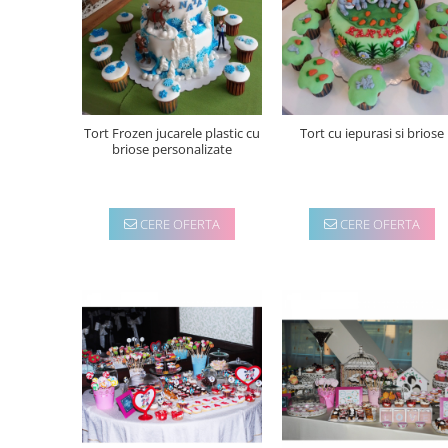
Tort Frozen jucarele plastic cu
Tort cu iepurasi si briose
briose personalizate
CERE OFERTA
CERE OFERTA