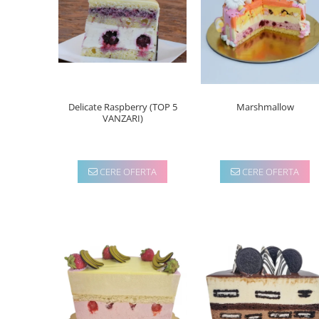
Torturi in frosting- crema pentru
baieti
Torturi cu flori
Tortulețe 1.7 kg - 2 kg
Delicate Raspberry (TOP 5
Marshmallow
VANZARI)
CERE OFERTA
CERE OFERTA