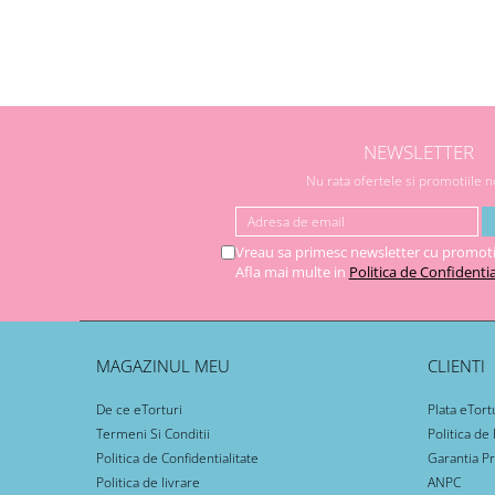
NEWSLETTER
Nu rata ofertele si promotiile 
Vreau sa primesc newsletter cu promoti
Afla mai multe in
Politica de Confidentia
MAGAZINUL MEU
CLIENTI
De ce eTorturi
Plata eTort
Termeni Si Conditii
Politica de
Politica de Confidentialitate
Garantia P
Politica de livrare
ANPC