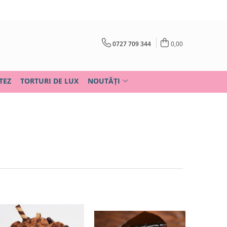
0727 709 344
0,00
TEZ
TORTURI DE LUX
NOUTĂȚI