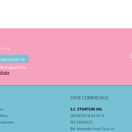
noastre
ile magazinului.
litate
DATE COMERCIALE
uri
S.C. ETORTURI SRL
 Retur
J40/4870/18.04.2014
roduselor
RO 33083223
Bd. Alexandru Ioan Cuza, nr.