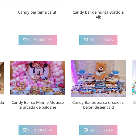
Candy bar tema caluti
Candy bar de nunta Bordo si
Alb
CERE OFERTA
CERE OFERTA
Candy Bar cu Minnie Mousse
Candy Bar botez cu ursulet si
C
ada
si arcada de baloane
balon de aer cald
CERE OFERTA
CERE OFERTA