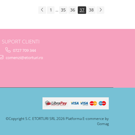
1
35
36
37
38
...
SUPORT CLIENTI
0727 709 344
comenzi@etorturi.ro
©Copyright S.C. ETORTURI SRL 2026
Platforma E-commerce by
Gomag