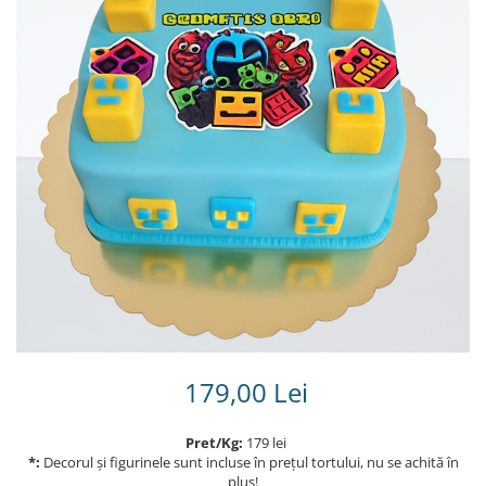
Torturi in frosting- crema pentru
baieti
Torturi cu flori
Tortulețe 1.7 kg - 2 kg
179,00 Lei
Pret/Kg:
179 lei
*:
Decorul și figurinele sunt incluse în prețul tortului, nu se achită în
plus!