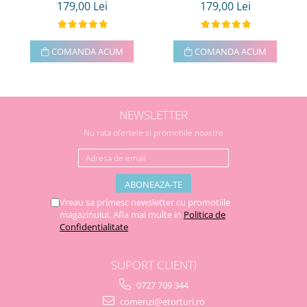
179,00 Lei
179,00 Lei
COMANDA ACUM
COMANDA ACUM
NEWSLETTER
Nu rata ofertele si promotiile noastre
Vreau sa primesc newsletter cu promotiile
magazinului. Afla mai multe in
Politica de
Confidentialitate
SUPORT CLIENTI
0727 709 344
comenzi@etorturi.ro