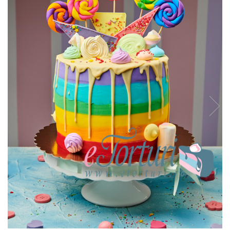
Torturi in frosting- crema pentru
baieti
Torturi cu flori
Tortulețe 1.7 kg - 2 kg