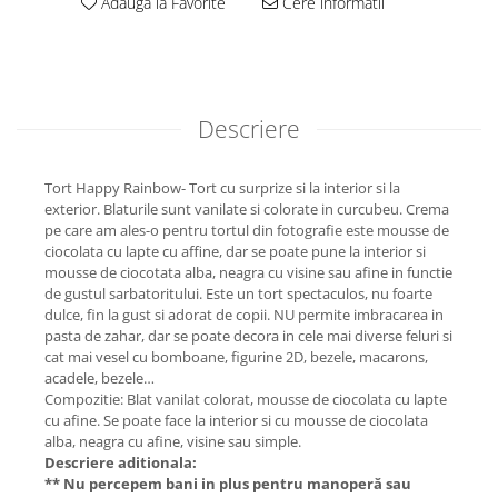
Adauga la Favorite
Cere informatii
Descriere
Tort Happy Rainbow- Tort cu surprize si la interior si la
exterior. Blaturile sunt vanilate si colorate in curcubeu. Crema
pe care am ales-o pentru tortul din fotografie este mousse de
ciocolata cu lapte cu affine, dar se poate pune la interior si
mousse de ciocotata alba, neagra cu visine sau afine in functie
de gustul sarbatoritului. Este un tort spectaculos, nu foarte
dulce, fin la gust si adorat de copii. NU permite imbracarea in
pasta de zahar, dar se poate decora in cele mai diverse feluri si
cat mai vesel cu bomboane, figurine 2D, bezele, macarons,
acadele, bezele…
Compozitie: Blat vanilat colorat, mousse de ciocolata cu lapte
cu afine. Se poate face la interior si cu mousse de ciocolata
alba, neagra cu afine, visine sau simple.
Descriere aditionala:
** Nu percepem bani in plus pentru manoperă sau