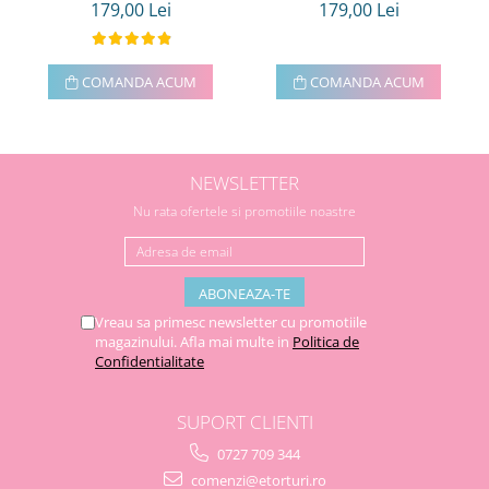
179,00 Lei
179,00 Lei
COMANDA ACUM
COMANDA ACUM
NEWSLETTER
Nu rata ofertele si promotiile noastre
Vreau sa primesc newsletter cu promotiile
magazinului. Afla mai multe in
Politica de
Confidentialitate
SUPORT CLIENTI
0727 709 344
comenzi@etorturi.ro