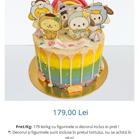
Torturi in frosting- crema pentru
baieti
Torturi cu flori
Tortulețe 1.7 kg - 2 kg
179,00 Lei
Pret/Kg:
179 lei/kg cu figurinele si decorul inclus in pret !
*:
Decorul și figurinele sunt incluse în prețul tortului, nu se achită în
plus!