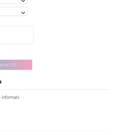
A IN COS
4
informatii