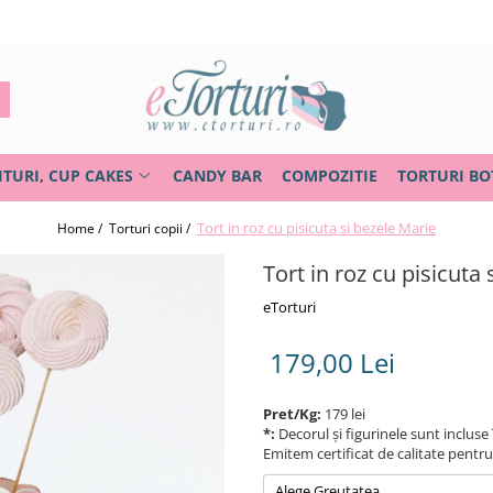
ITURI, CUP CAKES
CANDY BAR
COMPOZITIE
TORTURI BO
Tort in roz cu pisicuta si bezele Marie
Home /
Torturi copii /
Tort in roz cu pisicuta
eTorturi
179,00 Lei
Pret/Kg:
179 lei
*:
Decorul și figurinele sunt incluse 
Emitem certificat de calitate pentr
Alege Greutatea