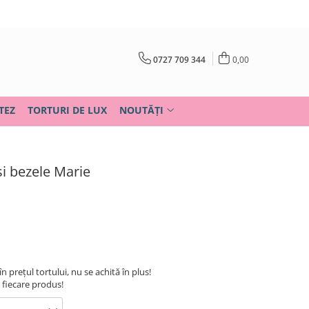
0727 709 344
0,00
TEZ
TORTURI DE LUX
NOUTĂȚI
 si bezele Marie
în prețul tortului, nu se achită în plus!
u fiecare produs!