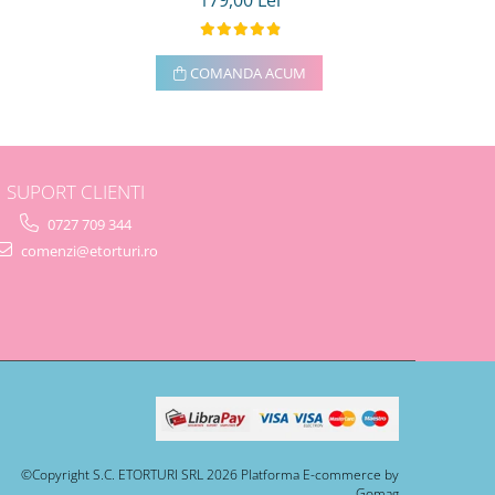
179,00 Lei
COMANDA ACUM
SUPORT CLIENTI
0727 709 344
comenzi@etorturi.ro
©Copyright S.C. ETORTURI SRL 2026
Platforma E-commerce by
Gomag