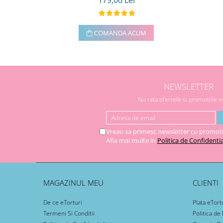
179,00 Lei
COMANDA ACUM
NEWSLETTER
Nu rata ofertele si promotiile 
Vreau sa primesc newsletter cu promoti
Afla mai multe in
Politica de Confidentia
MAGAZINUL MEU
CLIENTI
De ce eTorturi
Plata eTort
Termeni Si Conditii
Politica de