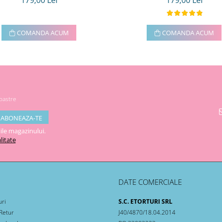
179,00 Lei
179,00 Lei
COMANDA ACUM
COMANDA ACUM
noastre
ile magazinului.
litate
DATE COMERCIALE
uri
S.C. ETORTURI SRL
 Retur
J40/4870/18.04.2014