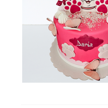
Torturi in frosting- crema pentru
baieti
Torturi cu flori
Tortulețe 1.7 kg - 2 kg