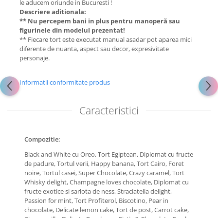
le aducem oriunde in Bucuresti !
Descriere aditionala:
** Nu percepem bani in plus pentru manoperă sau
figurinele din modelul prezentat!
** Fiecare tort este executat manual asadar pot aparea mici
diferente de nuanta, aspect sau decor, expresivitate
personaje.
Informatii conformitate produs
Caracteristici
Compozitie:
Black and White cu Oreo,
Tort Egiptean,
Diplomat cu fructe
de padure,
Tortul verii,
Happy banana,
Tort Cairo,
Foret
noire,
Tortul casei,
Super Chocolate,
Crazy caramel,
Tort
Whisky delight,
Champagne loves chocolate,
Diplomat cu
fructe exotice si sarlota de ness,
Straciatella delight,
Passion for mint,
Tort Profiterol,
Biscotino,
Pear in
chocolate,
Delicate lemon cake,
Tort de post,
Carrot cake,