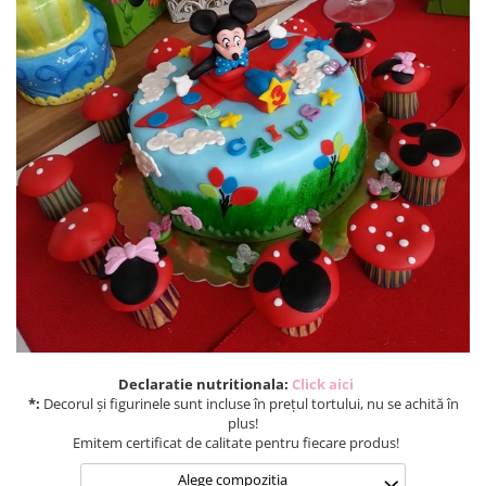
Torturi in frosting- crema pentru
baieti
Torturi cu flori
Tortulețe 1.7 kg - 2 kg
Declaratie nutritionala:
Click aici
*:
Decorul și figurinele sunt incluse în prețul tortului, nu se achită în
plus!
Emitem certificat de calitate pentru fiecare produs!
Alege compozitia