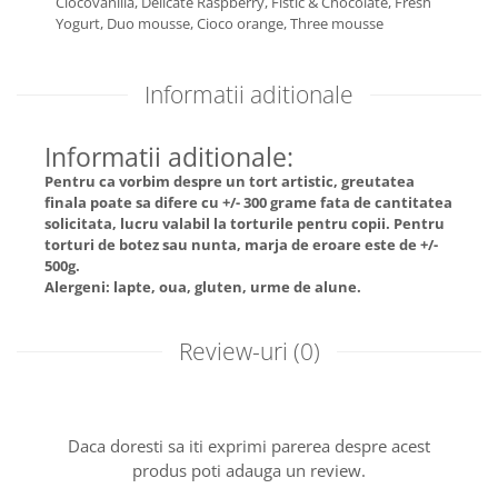
Ciocovanilla,
Delicate Raspberry,
Fistic & Chocolate,
Fresh
Yogurt,
Duo mousse,
Cioco orange,
Three mousse
Informatii aditionale
Informatii aditionale:
Pentru ca vorbim despre un tort artistic, greutatea
finala poate sa difere cu +/- 300 grame fata de cantitatea
solicitata, lucru valabil la torturile pentru copii. Pentru
torturi de botez sau nunta, marja de eroare este de +/-
500g.
Alergeni: lapte, oua, gluten, urme de alune.
Review-uri
(0)
Daca doresti sa iti exprimi parerea despre acest
produs poti adauga un review.