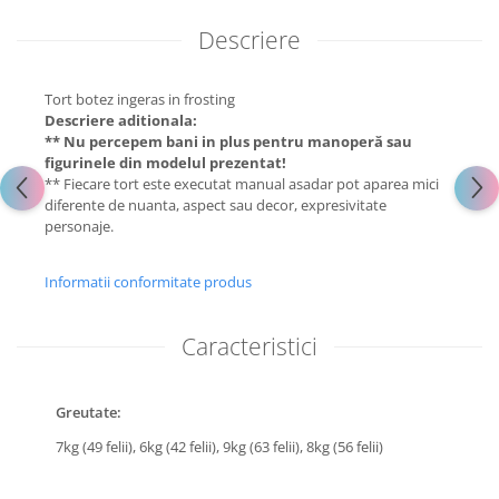
Descriere
Tort botez ingeras in frosting
Descriere aditionala:
** Nu percepem bani in plus pentru manoperă sau
figurinele din modelul prezentat!
** Fiecare tort este executat manual asadar pot aparea mici
diferente de nuanta, aspect sau decor, expresivitate
personaje.
Informatii conformitate produs
Caracteristici
Greutate:
7kg (49 felii),
6kg (42 felii),
9kg (63 felii),
8kg (56 felii)