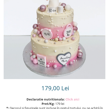
Torturi in frosting- crema pentru
baieti
Torturi cu flori
Tortulețe 1.7 kg - 2 kg
179,00 Lei
Declaratie nutritionala:
Click aici
Pret/Kg:
179 lei
*:
Decorul și figurinele sunt incluse în prețul tortului, nu se achită în