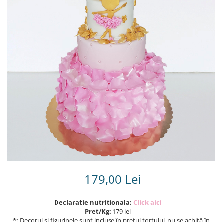
Torturi in frosting- crema pentru
baieti
Torturi cu flori
Tortulețe 1.7 kg - 2 kg
179,00 Lei
Declaratie nutritionala:
Click aici
Pret/Kg:
179 lei
*:
Decorul și figurinele sunt incluse în prețul tortului, nu se achită în