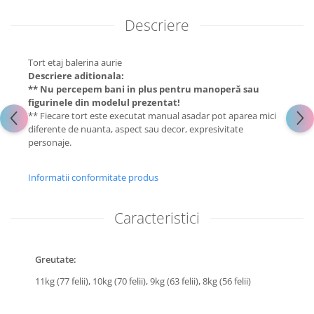
Descriere
Tort etaj balerina aurie
Descriere aditionala:
** Nu percepem bani in plus pentru manoperă sau
figurinele din modelul prezentat!
** Fiecare tort este executat manual asadar pot aparea mici
diferente de nuanta, aspect sau decor, expresivitate
personaje.
Informatii conformitate produs
Caracteristici
Greutate:
11kg (77 felii),
10kg (70 felii),
9kg (63 felii),
8kg (56 felii)