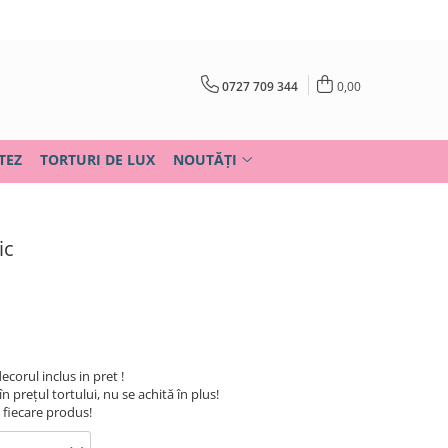
0727 709 344
0,00
TEZ
TORTURI DE LUX
NOUTĂȚI
ic
decorul inclus in pret !
în prețul tortului, nu se achită în plus!
u fiecare produs!