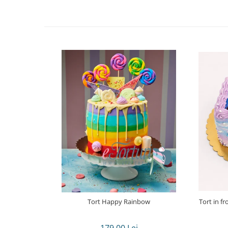
Tort Happy Rainbow
Tort in frosting dreptunghi poza Kpop demon