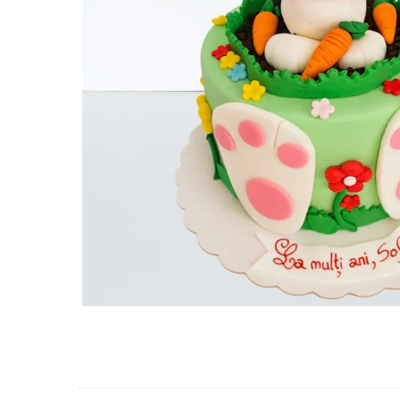
Torturi in frosting- crema pentru
baieti
Torturi cu flori
Tortulețe 1.7 kg - 2 kg