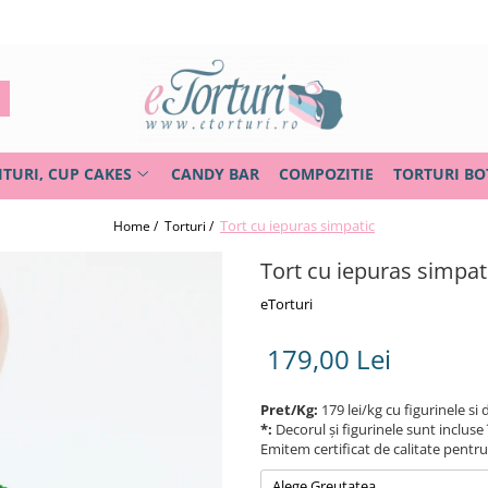
ITURI, CUP CAKES
CANDY BAR
COMPOZITIE
TORTURI BO
Tort cu iepuras simpatic
Home /
Torturi /
Tort cu iepuras simpat
eTorturi
179,00 Lei
Pret/Kg:
179 lei/kg cu figurinele si 
*:
Decorul și figurinele sunt incluse 
Emitem certificat de calitate pentr
Alege Greutatea