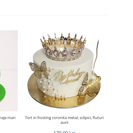
naje mari
Tort in frosting coronita metal, sclipici, fluturi
Tort in frost
aurii