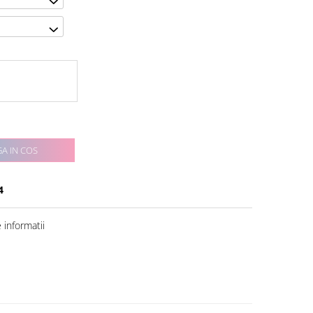
A IN COS
4
informatii