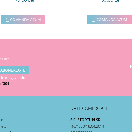
179,00 Lei
189,00 Lei
COMANDA ACUM
COMANDA ACUM
noastre
ile magazinului.
litate
DATE COMERCIALE
uri
S.C. ETORTURI SRL
 Retur
J40/4870/18.04.2014