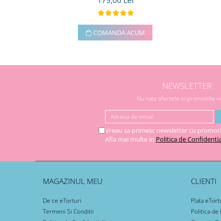
179,00 Lei
COMANDA ACUM
NEWSLETTER
Nu rata ofertele si promotiile 
Vreau sa primesc newsletter cu promoti
Afla mai multe in
Politica de Confidentia
MAGAZINUL MEU
CLIENTI
De ce eTorturi
Plata eTort
Termeni Si Conditii
Politica de