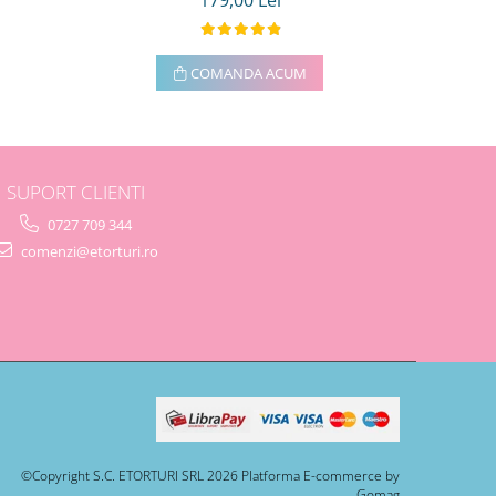
179,00 Lei
COMANDA ACUM
SUPORT CLIENTI
0727 709 344
comenzi@etorturi.ro
©Copyright S.C. ETORTURI SRL 2026
Platforma E-commerce by
Gomag