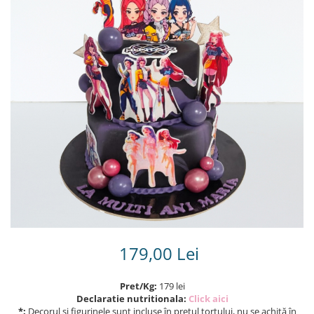
Torturi in frosting- crema pentru
baieti
Torturi cu flori
Tortulețe 1.7 kg - 2 kg
179,00 Lei
Pret/Kg:
179 lei
Declaratie nutritionala:
Click aici
*:
Decorul și figurinele sunt incluse în prețul tortului, nu se achită în