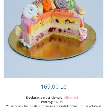
Torturi in frosting- crema pentru
baieti
Torturi cu flori
Tortulețe 1.7 kg - 2 kg
169,00 Lei
Declaratie nutritionala:
Click aici
Pret/Kg:
169 lei
*:
Decorul și figurinele sunt incluse în prețul tortului, nu se achită în