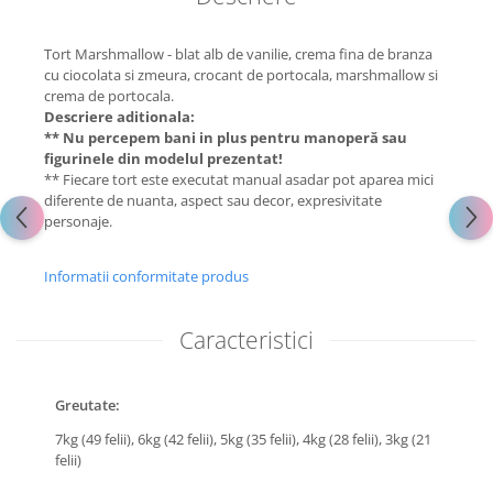
Tort Marshmallow - blat alb de vanilie, crema fina de branza
cu ciocolata si zmeura, crocant de portocala, marshmallow si
crema de portocala.
Descriere aditionala:
** Nu percepem bani in plus pentru manoperă sau
figurinele din modelul prezentat!
** Fiecare tort este executat manual asadar pot aparea mici
diferente de nuanta, aspect sau decor, expresivitate
personaje.
Informatii conformitate produs
Caracteristici
Greutate:
7kg (49 felii),
6kg (42 felii),
5kg (35 felii),
4kg (28 felii),
3kg (21
felii)