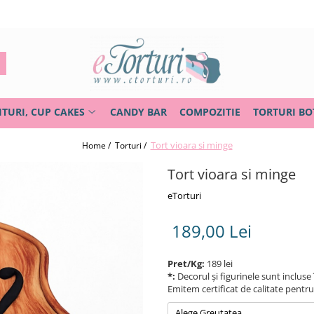
ITURI, CUP CAKES
CANDY BAR
COMPOZITIE
TORTURI BO
Tort vioara si minge
Home /
Torturi /
Tort vioara si minge
eTorturi
189,00 Lei
Pret/Kg:
189 lei
*:
Decorul și figurinele sunt incluse 
Emitem certificat de calitate pentr
Alege Greutatea