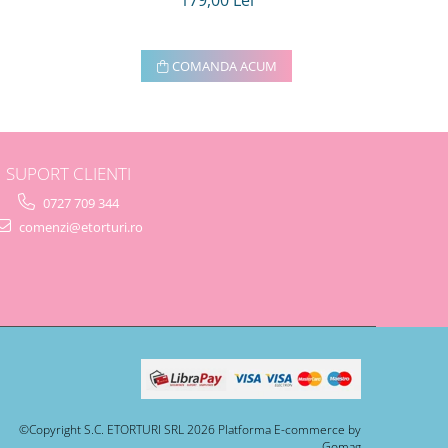
179,00 Lei
COMANDA ACUM
SUPORT CLIENTI
0727 709 344
comenzi@etorturi.ro
©Copyright S.C. ETORTURI SRL 2026
Platforma E-commerce by
Gomag