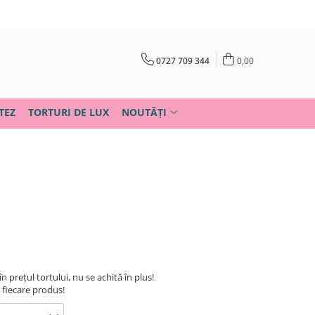
0727 709 344
0,00
TEZ
TORTURI DE LUX
NOUTĂȚI
în prețul tortului, nu se achită în plus!
u fiecare produs!