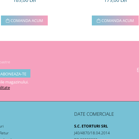
189,00 Lei
179,00 Lei
COMANDA ACUM
COMANDA ACUM
noastre
ile magazinului.
litate
DATE COMERCIALE
uri
S.C. ETORTURI SRL
 Retur
J40/4870/18.04.2014