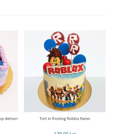
Tort in frosting Roblox Rares
Tort in frost