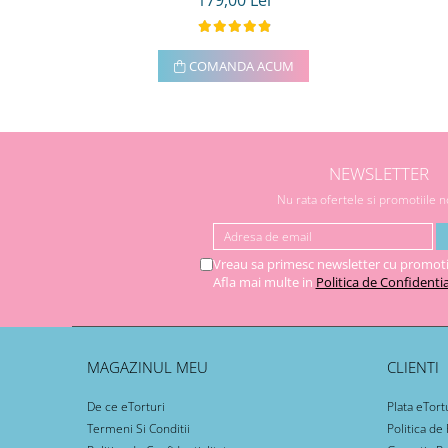
179,00 Lei
COMANDA ACUM
NEWSLETTER
Nu rata ofertele si promotiile 
Vreau sa primesc newsletter cu promoti
Afla mai multe in
Politica de Confidentia
MAGAZINUL MEU
CLIENTI
De ce eTorturi
Plata eTort
Termeni Si Conditii
Politica de