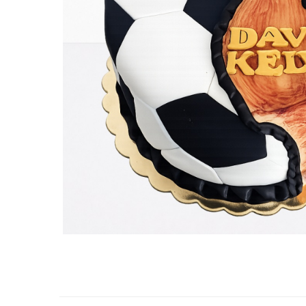
Torturi in frosting- crema pentru
baieti
Torturi cu flori
Tortulețe 1.7 kg - 2 kg