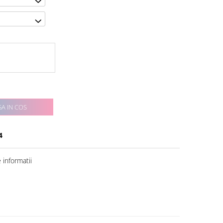
A IN COS
4
informatii