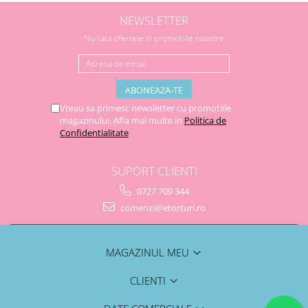
NEWSLETTER
Nu rata ofertele si promotiile noastre
Vreau sa primesc newsletter cu promotiile
magazinului. Afla mai multe in
Politica de
Confidentialitate
SUPORT CLIENTI
0727 709 344
comenzi@etorturi.ro
MAGAZINUL MEU
CLIENTI