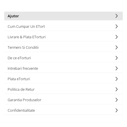
Torturi in frosting- crema pentru
baieti
Ajutor
Torturi cu flori
Cum Cumpar Un ETort
Tortulețe 1.7 kg - 2 kg
Livrare & Plata ETorturi
Termeni Si Conditii
De ce eTorturi
Intrebari frecvente
Plata eTorturi
Politica de Retur
Garantia Produselor
Confidentialitate