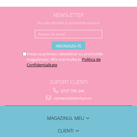
NEWSLETTER
Nu rata ofertele si promotiile noastre
Vreau sa primesc newsletter cu promotiile
magazinului. Afla mai multe in
Politica de
Confidentialitate
SUPORT CLIENTI
0727 709 344
comenzi@etorturi.ro
MAGAZINUL MEU
CLIENTI