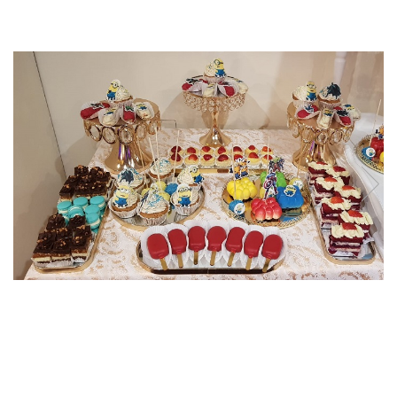
Torturi in frosting- crema pentru
baieti
Torturi cu flori
Tortulețe 1.7 kg - 2 kg