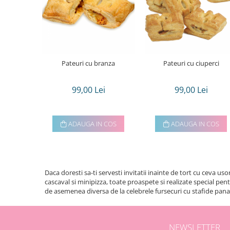
Torturi in frosting- crema pentru
baieti
Torturi cu flori
Tortulețe 1.7 kg - 2 kg
Pateuri cu branza
Pateuri cu ciuperci
99,00 Lei
99,00 Lei
ADAUGA IN COS
ADAUGA IN COS
Daca doresti sa-ti servesti invitatii inainte de tort cu ceva us
cascaval si minipizza, toate proaspete si realizate special 
de asemenea diversa de la celebrele fursecuri cu stafide pana
NEWSLETTER