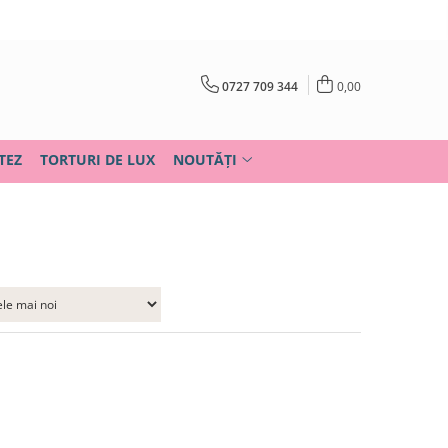
0727 709 344
0,00
TEZ
TORTURI DE LUX
NOUTĂȚI