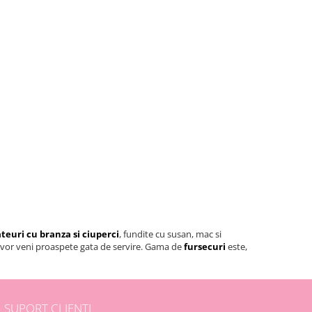
teuri cu branza si ciuperci
, fundite cu susan, mac si
i vor veni proaspete gata de servire. Gama de
fursecuri
este,
SUPORT CLIENTI