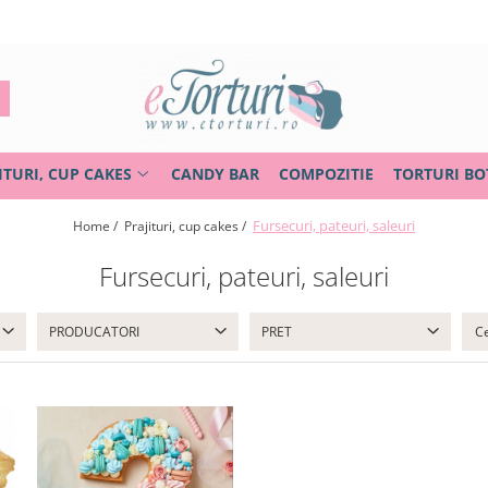
ITURI, CUP CAKES
CANDY BAR
COMPOZITIE
TORTURI BO
Fursecuri, pateuri, saleuri
Home /
Prajituri, cup cakes /
Fursecuri, pateuri, saleuri
PRODUCATORI
PRET