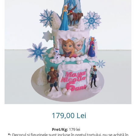
Torturi in frosting- crema pentru
baieti
Torturi cu flori
Tortulețe 1.7 kg - 2 kg
179,00 Lei
Pret/Kg:
179 lei
*:
Decorul și figurinele sunt incluse în prețul tortului, nu se achită în