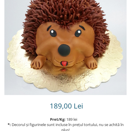
Torturi in frosting- crema pentru
baieti
Torturi cu flori
Tortulețe 1.7 kg - 2 kg
189,00 Lei
Pret/Kg:
189 lei
*:
Decorul și figurinele sunt incluse în prețul tortului, nu se achită în
plus!