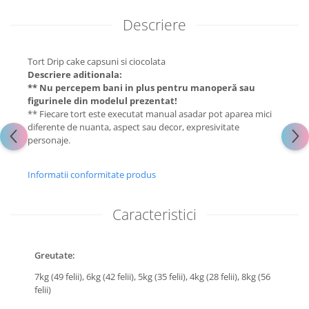
Descriere
Tort Drip cake capsuni si ciocolata
Descriere aditionala:
** Nu percepem bani in plus pentru manoperă sau
figurinele din modelul prezentat!
** Fiecare tort este executat manual asadar pot aparea mici
diferente de nuanta, aspect sau decor, expresivitate
personaje.
Informatii conformitate produs
Caracteristici
Greutate:
7kg (49 felii),
6kg (42 felii),
5kg (35 felii),
4kg (28 felii),
8kg (56
felii)