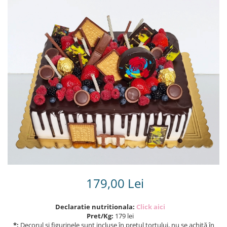
Torturi in frosting- crema pentru
baieti
Torturi cu flori
Tortulețe 1.7 kg - 2 kg
179,00 Lei
Declaratie nutritionala:
Click aici
Pret/Kg:
179 lei
*:
Decorul și figurinele sunt incluse în prețul tortului, nu se achită în