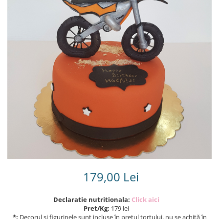
Torturi in frosting- crema pentru
baieti
Torturi cu flori
Tortulețe 1.7 kg - 2 kg
179,00 Lei
Declaratie nutritionala:
Click aici
Pret/Kg:
179 lei
*:
Decorul și figurinele sunt incluse în prețul tortului, nu se achită în