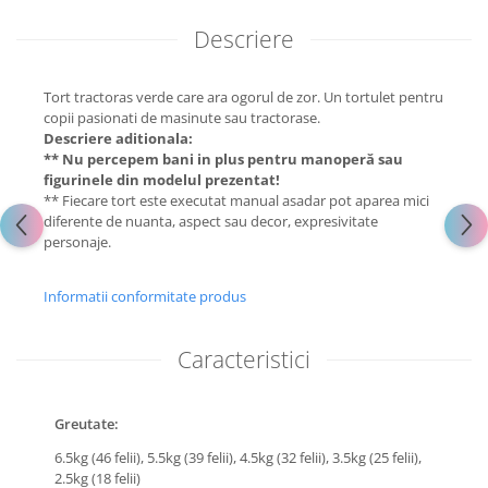
Descriere
Tort tractoras verde care ara ogorul de zor. Un tortulet pentru
copii pasionati de masinute sau tractorase.
Descriere aditionala:
** Nu percepem bani in plus pentru manoperă sau
figurinele din modelul prezentat!
** Fiecare tort este executat manual asadar pot aparea mici
diferente de nuanta, aspect sau decor, expresivitate
personaje.
Informatii conformitate produs
Caracteristici
Greutate:
6.5kg (46 felii),
5.5kg (39 felii),
4.5kg (32 felii),
3.5kg (25 felii),
2.5kg (18 felii)