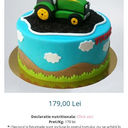
Torturi in frosting- crema pentru
baieti
Torturi cu flori
Tortulețe 1.7 kg - 2 kg
179,00 Lei
Declaratie nutritionala:
Click aici
Pret/Kg:
179 lei
*:
Decorul și figurinele sunt incluse în prețul tortului, nu se achită în