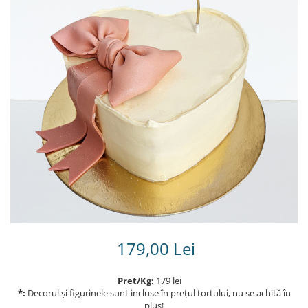
Torturi in frosting- crema pentru
baieti
Torturi cu flori
Tortulețe 1.7 kg - 2 kg
179,00 Lei
Pret/Kg:
179 lei
*:
Decorul și figurinele sunt incluse în prețul tortului, nu se achită în
plus!