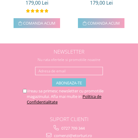
179,00 Lei
179,00 Lei
COMANDA ACUM
COMANDA ACUM
NEWSLETTER
Nu rata ofertele si promotiile noastre
Vreau sa primesc newsletter cu promotiile
magazinului. Afla mai multe in
Politica de
Confidentialitate
SUPORT CLIENTI
0727 709 344
comenzi@etorturi.ro