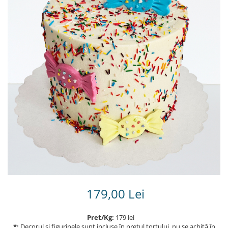
Torturi in frosting- crema pentru
baieti
Torturi cu flori
Tortulețe 1.7 kg - 2 kg
179,00 Lei
Pret/Kg:
179 lei
*:
Decorul și figurinele sunt incluse în prețul tortului, nu se achită în