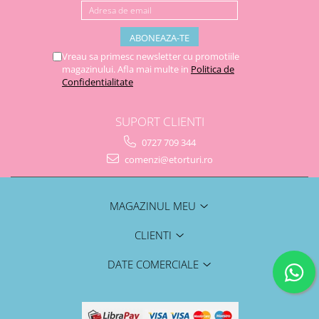
Vreau sa primesc newsletter cu promotiile
magazinului. Afla mai multe in
Politica de
Confidentialitate
SUPORT CLIENTI
0727 709 344
comenzi@etorturi.ro
MAGAZINUL MEU
CLIENTI
DATE COMERCIALE