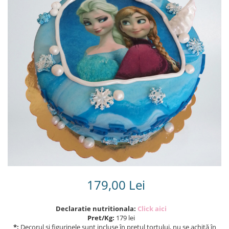
Torturi in frosting- crema pentru
baieti
Torturi cu flori
Tortulețe 1.7 kg - 2 kg
179,00 Lei
Declaratie nutritionala:
Click aici
Pret/Kg:
179 lei
*:
Decorul și figurinele sunt incluse în prețul tortului, nu se achită în