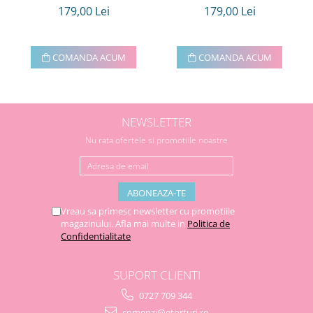
179,00 Lei
179,00 Lei
COMANDA ACUM
COMANDA ACUM
NEWSLETTER
Nu rata ofertele si promotiile noastre
Vreau sa primesc newsletter cu promotiile
magazinului. Afla mai multe in
Politica de
Confidentialitate
SUPORT CLIENTI
0727 709 344
comenzi@etorturi.ro