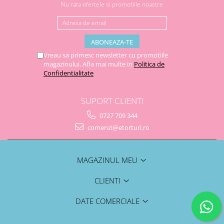
Nu rata ofertele si promotiile noastre
Vreau sa primesc newsletter cu promotiile
magazinului. Afla mai multe in
Politica de
Confidentialitate
SUPORT CLIENTI
0727 709 344
comenzi@etorturi.ro
MAGAZINUL MEU
CLIENTI
DATE COMERCIALE