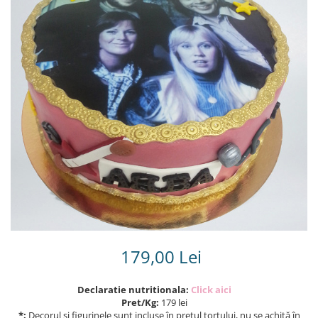
Torturi in frosting- crema pentru
baieti
Torturi cu flori
Tortulețe 1.7 kg - 2 kg
179,00 Lei
Declaratie nutritionala:
Click aici
Pret/Kg:
179 lei
*:
Decorul și figurinele sunt incluse în prețul tortului, nu se achită în