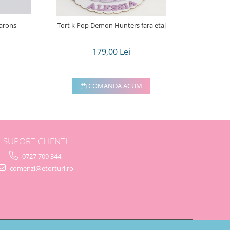
carons
Tort k Pop Demon Hunters fara etaj
Tortulet in f
179,00 Lei
COMANDA ACUM
SUPORT CLIENTI
0727 709 344
comenzi@etorturi.ro