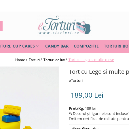
ITURI, CUP CAKES
CANDY BAR
COMPOZITIE
TORTURI BO
Tort cu Lego si multe piese
Home /
Torturi /
Torturi de lux /
Tort cu Lego si multe 
eTorturi
189,00 Lei
Pret/Kg:
189 lei
*:
Decorul și figurinele sunt incluse 
Emitem certificat de calitate pentr
Alege Greutatea