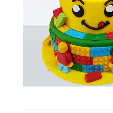
Torturi in frosting- crema pentru
baieti
Torturi cu flori
Tortulețe 1.7 kg - 2 kg