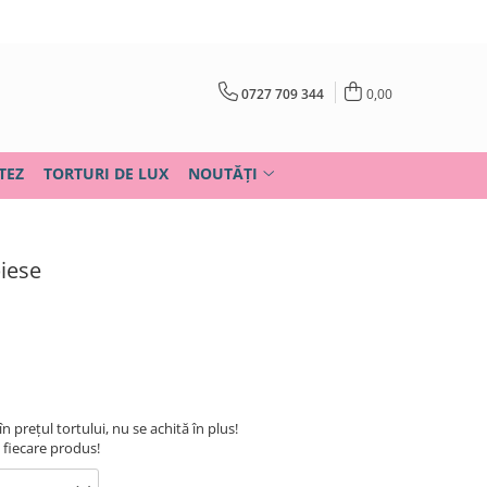
0727 709 344
0,00
TEZ
TORTURI DE LUX
NOUTĂȚI
piese
în prețul tortului, nu se achită în plus!
u fiecare produs!