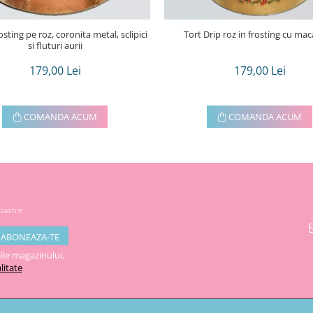
rosting pe roz, coronita metal, sclipici
Tort Drip roz in frosting cu ma
si fluturi aurii
179,00 Lei
179,00 Lei
COMANDA ACUM
COMANDA ACUM
noastre
ile magazinului.
litate