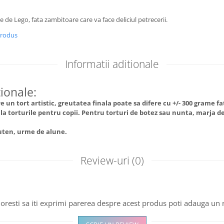
e de Lego, fata zambitoare care va face deliciul petrecerii.
produs
Informatii aditionale
tionale:
 un tort artistic, greutatea finala poate sa difere cu +/- 300 grame f
l la torturile pentru copii. Pentru torturi de botez sau nunta, marja de
luten, urme de alune.
Review-uri
(0)
oresti sa iti exprimi parerea despre acest produs poti adauga un 