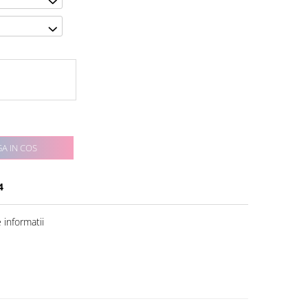
A IN COS
4
informatii