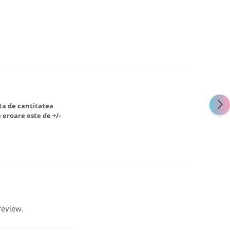
ata de cantitatea
 eroare este de +/-
review.