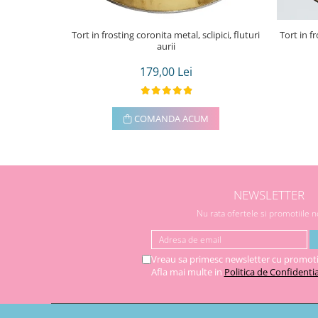
Tort in frosting coronita metal, sclipici, fluturi
Tort in f
aurii
179,00 Lei
COMANDA ACUM
NEWSLETTER
Nu rata ofertele si promotiile 
Vreau sa primesc newsletter cu promoti
Afla mai multe in
Politica de Confidentia