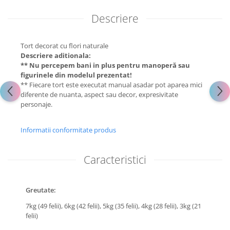
Descriere
Tort decorat cu flori naturale
Descriere aditionala:
** Nu percepem bani in plus pentru manoperă sau
figurinele din modelul prezentat!
** Fiecare tort este executat manual asadar pot aparea mici
diferente de nuanta, aspect sau decor, expresivitate
personaje.
Informatii conformitate produs
Caracteristici
Greutate:
7kg (49 felii),
6kg (42 felii),
5kg (35 felii),
4kg (28 felii),
3kg (21
felii)