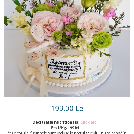
Torturi in frosting- crema pentru
baieti
Torturi cu flori
Tortulețe 1.7 kg - 2 kg
199,00 Lei
Declaratie nutritionala:
Click aici
Pret/Kg:
199 lei
*:
Decorul și figurinele sunt incluse în prețul tortului, nu se achită în