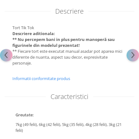
Descriere
Tort Tik Tok
Descriere aditionala:
** Nu percepem bani in plus pentru manoperă sau
figurinele din modelul prezentat!
** Fiecare tort este executat manual asadar pot aparea mici
diferente de nuanta, aspect sau decor, expresivitate
personaje.
Informatii conformitate produs
Caracteristici
Greutate:
7kg (49 felii),
6kg (42 felii),
5kg (35 felii),
4kg (28 felii),
3kg (21
felii)