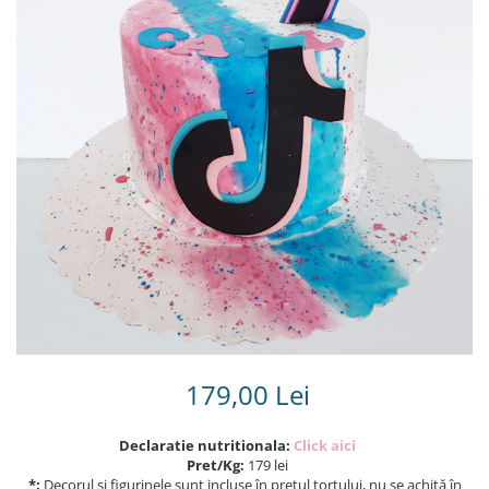
Torturi in frosting- crema pentru
baieti
Torturi cu flori
Tortulețe 1.7 kg - 2 kg
179,00 Lei
Declaratie nutritionala:
Click aici
Pret/Kg:
179 lei
*:
Decorul și figurinele sunt incluse în prețul tortului, nu se achită în