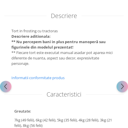
Descriere
Tort in frosting cu tractoras
Descriere aditionala:
** Nu percepem bani in plus pentru manoperă sau
figurinele din modelul prezentat!
** Fiecare tort este executat manual asadar pot aparea mici
diferente de nuanta, aspect sau decor, expresivitate
personaje.
Informatii conformitate produs
Caracteristici
Greutate:
7kg (49 felii),
6kg (42 felii),
5kg (35 felii),
4kg (28 felii),
3kg (21
felii),
8kg (56 felii)