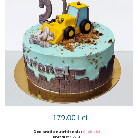
Torturi in frosting- crema pentru
baieti
Torturi cu flori
Tortulețe 1.7 kg - 2 kg
179,00 Lei
Declaratie nutritionala:
Click aici
Pret/Kg:
179 lei