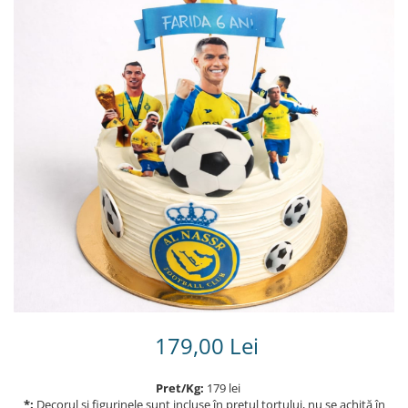
Torturi in frosting- crema pentru
baieti
Torturi cu flori
Tortulețe 1.7 kg - 2 kg
179,00 Lei
Pret/Kg:
179 lei
*:
Decorul și figurinele sunt incluse în prețul tortului, nu se achită în