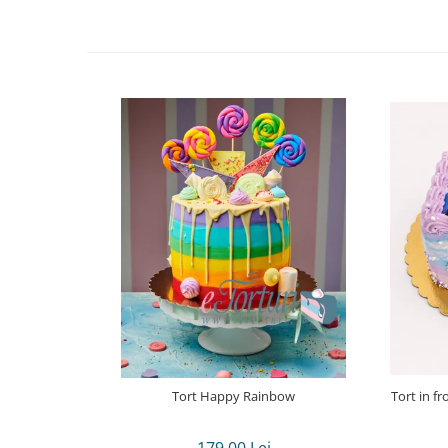
Tort Happy Rainbow
Tort in frosting dreptunghi poza Kpop demon