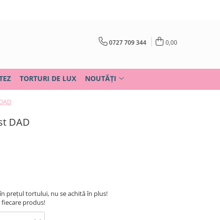
0727 709 344
0,00
TEZ
TORTURI DE LUX
NOUTĂȚI
 DAD
est DAD
în prețul tortului, nu se achită în plus!
u fiecare produs!