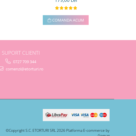
179,00 Lei
COMANDA ACUM
SUPORT CLIENTI
0727 709 344
comenzi@etorturi.ro
©Copyright S.C. ETORTURI SRL 2026
Platforma E-commerce by
Gomag