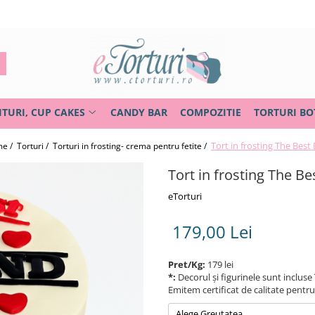
ITURI, CUP CAKES
CANDY BAR
COMPOZITIE
TORTURI BO
Tort in frosting The Best
e /
Torturi /
Torturi in frosting- crema pentru fetite /
Tort in frosting The B
eTorturi
179,00 Lei
Pret/Kg:
179 lei
*:
Decorul și figurinele sunt incluse 
Emitem certificat de calitate pentr
Alege Greutatea