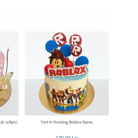
l, sclipici
Tort in frosting Roblox Rares
Tort in frost