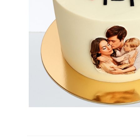
Torturi in frosting- crema pentru
baieti
Torturi cu flori
Tortulețe 1.7 kg - 2 kg