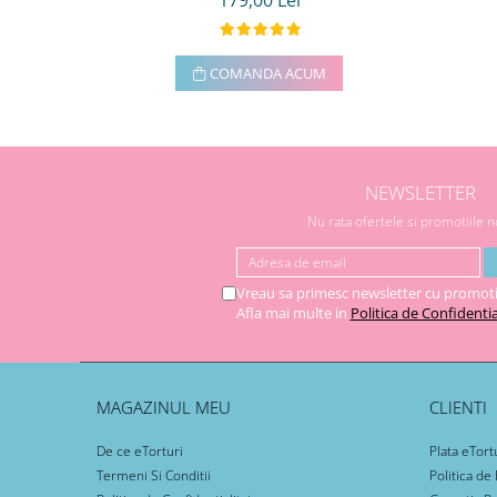
179,00 Lei
COMANDA ACUM
NEWSLETTER
Nu rata ofertele si promotiile 
Vreau sa primesc newsletter cu promoti
Afla mai multe in
Politica de Confidentia
MAGAZINUL MEU
CLIENTI
De ce eTorturi
Plata eTort
Termeni Si Conditii
Politica de