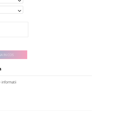
A IN COS
4
informatii