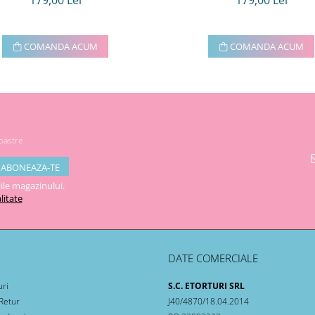
179,00 Lei
179,00 Lei
COMANDA ACUM
COMANDA ACUM
noastre
ile magazinului.
litate
DATE COMERCIALE
uri
S.C. ETORTURI SRL
 Retur
J40/4870/18.04.2014