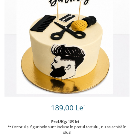
Torturi in frosting- crema pentru
baieti
Torturi cu flori
Tortulețe 1.7 kg - 2 kg
189,00 Lei
Pret/Kg:
189 lei
*:
Decorul și figurinele sunt incluse în prețul tortului, nu se achită în
plus!