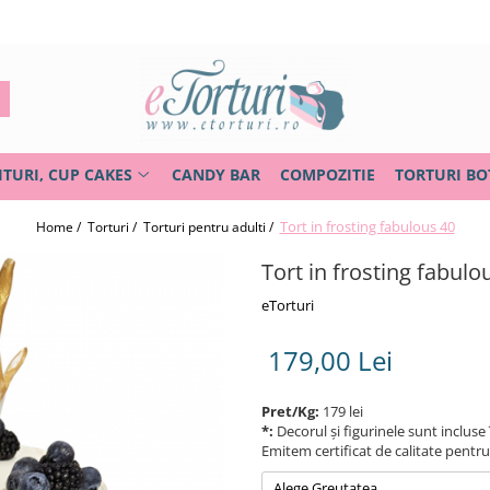
ITURI, CUP CAKES
CANDY BAR
COMPOZITIE
TORTURI BO
Tort in frosting fabulous 40
Home /
Torturi /
Torturi pentru adulti /
Tort in frosting fabulo
eTorturi
179,00 Lei
Pret/Kg:
179 lei
*:
Decorul și figurinele sunt incluse 
Emitem certificat de calitate pentr
Alege Greutatea