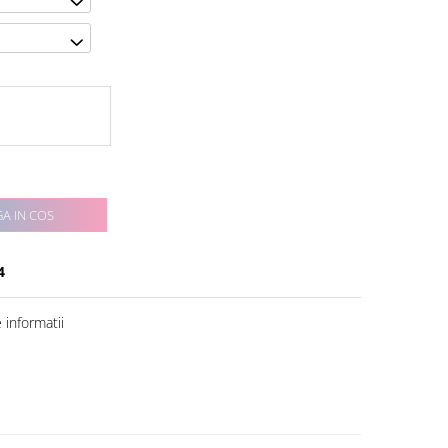
A IN COS
4
informatii