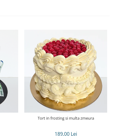
Tort in frosting si multa zmeura
Tort in fro
189,00 Lei