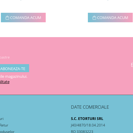
COMANDA ACUM
COMANDA ACUM
noastre
ile magazinului.
litate
DATE COMERCIALE
uri
S.C. ETORTURI SRL
 Retur
J40/4870/18.04.2014
roduselor
RO 33083223