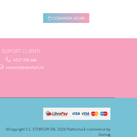
COMANDA ACUM
SUPORT CLIENTI
0727 709 344
comenzi@etorturi.ro
©Copyright S.C. ETORTURI SRL 2026
Platforma E-commerce by
Gomag