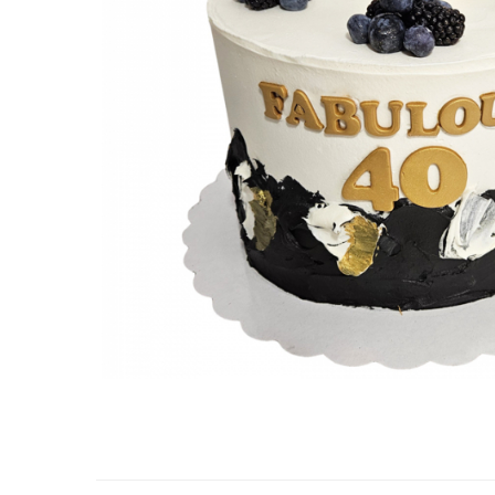
Torturi in frosting- crema pentru
baieti
Torturi cu flori
Tortulețe 1.7 kg - 2 kg