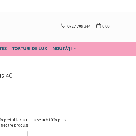
0727 709 344
0,00
TEZ
TORTURI DE LUX
NOUTĂȚI
us 40
în prețul tortului, nu se achită în plus!
u fiecare produs!