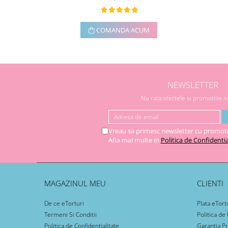
COMANDA ACUM
NEWSLETTER
Nu rata ofertele si promotiile 
Vreau sa primesc newsletter cu promoti
Afla mai multe in
Politica de Confidentia
MAGAZINUL MEU
CLIENTI
De ce eTorturi
Plata eTort
Termeni Si Conditii
Politica de
Politica de Confidentialitate
Garantia P