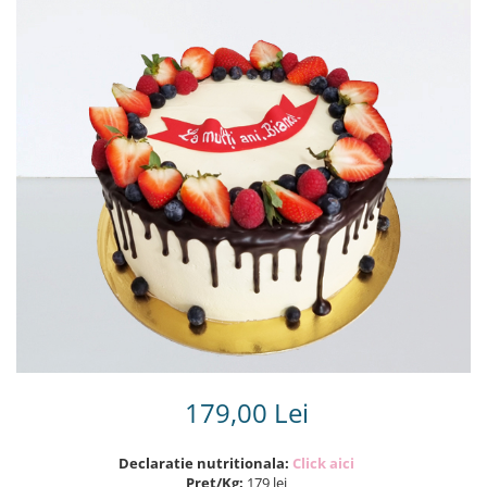
Torturi in frosting- crema pentru
baieti
Torturi cu flori
Tortulețe 1.7 kg - 2 kg
179,00 Lei
Declaratie nutritionala:
Click aici
Pret/Kg:
179 lei