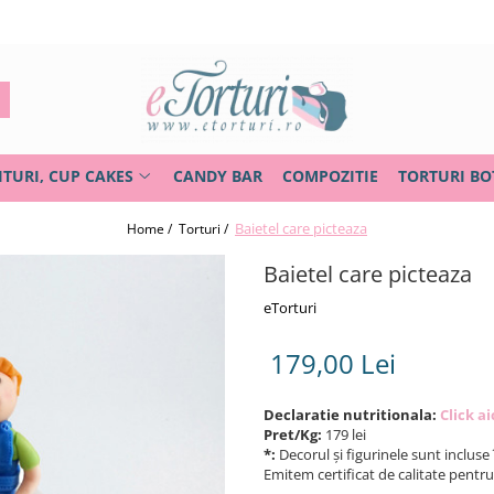
ITURI, CUP CAKES
CANDY BAR
COMPOZITIE
TORTURI BO
Baietel care picteaza
Home /
Torturi /
Baietel care picteaza
eTorturi
179,00 Lei
Declaratie nutritionala:
Click ai
Pret/Kg:
179 lei
*:
Decorul și figurinele sunt incluse 
Emitem certificat de calitate pentr