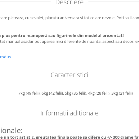
Descriere
 care picteaza, cu sevalet, placuta aniversara si tot ce are nevoie. Poti sa il co
 plus pentru manoperă sau figurinele din modelul prezentat!
utat manual asadar pot aparea mici diferente de nuanta, aspect sau decor, ex
produs
Caracteristici
7kg (49 felii),
6kg (42 felii),
5kg (35 felii),
4kg (28 felii),
3kg (21 felii)
Informatii aditionale
tionale:
 un tort artistic, greutatea finala poate sa difere cu +/- 300 grame f