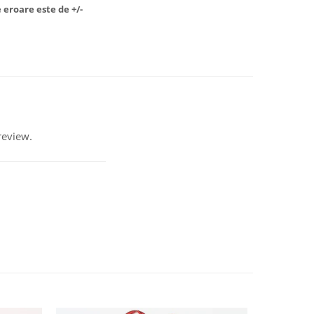
 eroare este de +/-
review.