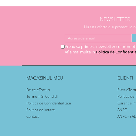
NEWSLETTER
Nu rata ofertele si promotiile 
Vreau sa primesc newsletter cu promoti
Afla mai multe in
Politica de Confidentia
MAGAZINUL MEU
CLIENTI
De ce eTorturi
Plata eTort
Termeni Si Conditii
Politica de
Politica de Confidentialitate
Garantia P
Politica de livrare
ANPC
Contact
ANPC - SAL