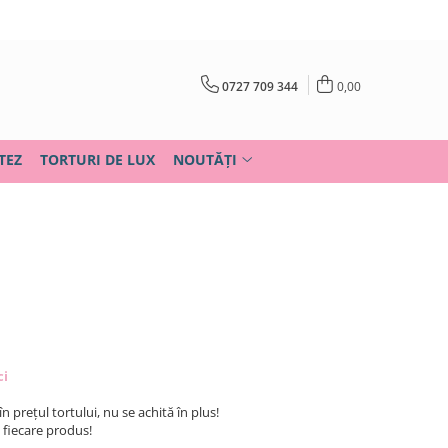
0727 709 344
0,00
TEZ
TORTURI DE LUX
NOUTĂȚI
ci
în prețul tortului, nu se achită în plus!
u fiecare produs!