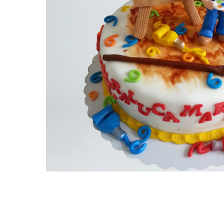
Torturi in frosting- crema pentru
baieti
Torturi cu flori
Tortulețe 1.7 kg - 2 kg