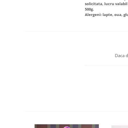
solicitata, lucru valabi
500g.
Alergeni: lapte, oua, g
Daca d