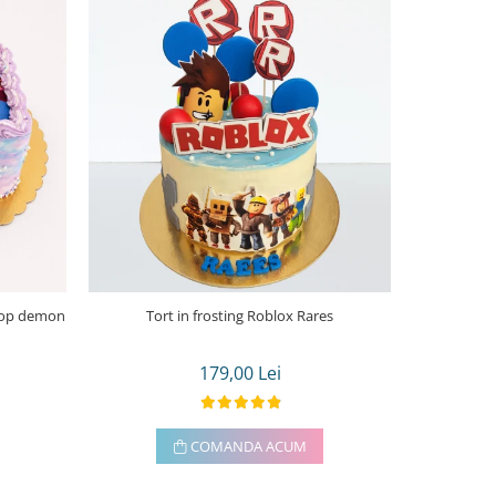
Tort in frosting Roblox Rares
Tort in frost
179,00 Lei
COMANDA ACUM