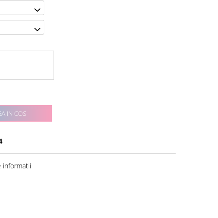
A IN COS
4
informatii