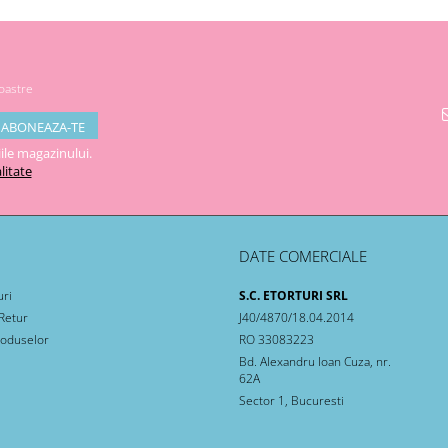
noastre
ile magazinului.
litate
DATE COMERCIALE
uri
S.C. ETORTURI SRL
 Retur
J40/4870/18.04.2014
roduselor
RO 33083223
Bd. Alexandru Ioan Cuza, nr.
62A
Sector 1, Bucuresti