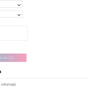
A IN COS
4
informatii