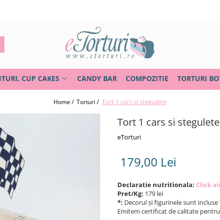
ITURI, CUP CAKES
CANDY BAR
COMPOZITIE
TORTURI BO
Tort 1 cars si stegulete
Home /
Torturi /
Tort 1 cars si stegulete
eTorturi
179,00 Lei
Declaratie nutritionala:
Click ai
Pret/Kg:
179 lei
*:
Decorul și figurinele sunt incluse 
Emitem certificat de calitate pentr