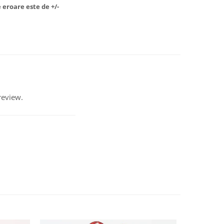
 eroare este de +/-
review.