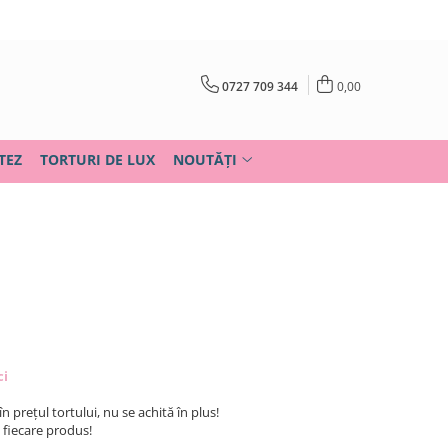
0727 709 344
0,00
TEZ
TORTURI DE LUX
NOUTĂȚI
ci
în prețul tortului, nu se achită în plus!
u fiecare produs!