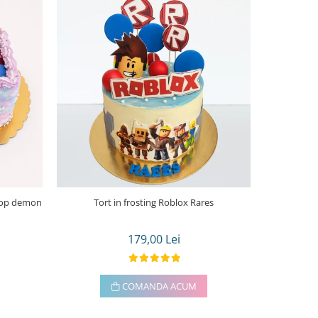
Tort in frosting Roblox Rares
Tort in frost
179,00 Lei
COMANDA ACUM