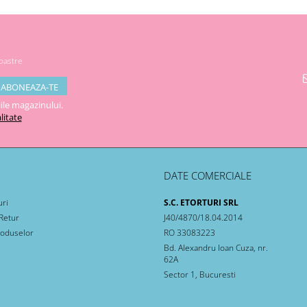
noastre
ile magazinului.
litate
DATE COMERCIALE
uri
S.C. ETORTURI SRL
 Retur
J40/4870/18.04.2014
roduselor
RO 33083223
Bd. Alexandru Ioan Cuza, nr.
62A
Sector 1, Bucuresti