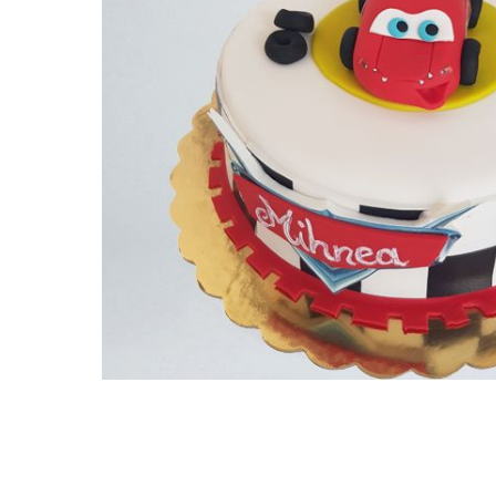
Torturi in frosting- crema pentru
baieti
Torturi cu flori
Tortulețe 1.7 kg - 2 kg