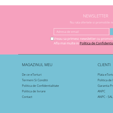
NEWSLETTER
Nu rata ofertele si promotiile 
Vreau sa primesc newsletter cu promoti
Afla mai multe in
Politica de Confidentia
MAGAZINUL MEU
CLIENTI
De ce eTorturi
Plata eTort
Termeni Si Conditii
Politica de
Politica de Confidentialitate
Garantia P
Politica de livrare
ANPC
Contact
ANPC - SAL