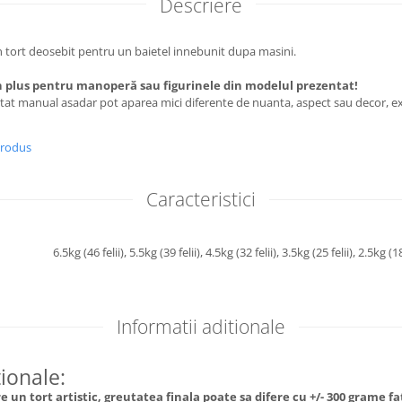
Descriere
un tort deosebit pentru un baietel innebunit dupa masini.
 plus pentru manoperă sau figurinele din modelul prezentat!
utat manual asadar pot aparea mici diferente de nuanta, aspect sau decor, ex
produs
Caracteristici
6.5kg (46 felii),
5.5kg (39 felii),
4.5kg (32 felii),
3.5kg (25 felii),
2.5kg (18
Informatii aditionale
tionale:
 un tort artistic, greutatea finala poate sa difere cu +/- 300 grame f