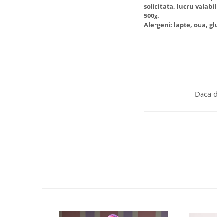
solicitata, lucru valabi
500g.
Alergeni: lapte, oua, g
Daca d