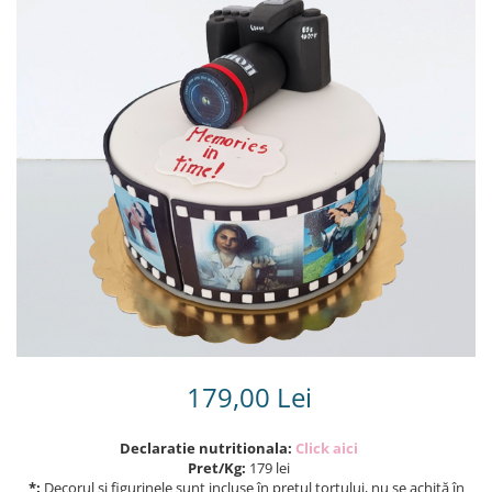
Torturi in frosting- crema pentru
baieti
Torturi cu flori
Tortulețe 1.7 kg - 2 kg
179,00 Lei
Declaratie nutritionala:
Click aici
Pret/Kg:
179 lei
*:
Decorul și figurinele sunt incluse în prețul tortului, nu se achită în